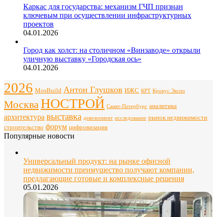
Каркас для государства: механизм ГЧП признан
ключевым при осуществлении инфраструктурных
проектов
04.01.2026
Город как холст: на столичном «Винзаводе» открыли
уличную выставку «Городская ось»
04.01.2026
2026
Антон Глушков
ИЖС
MosBuild
Крокус Экспо
КРТ
НОСТРОЙ
Москва
аналитика
Санкт-Петербург
выставка
архитектура
рынок недвижимости
девелопмент
исследование
форум
строительство
цифровизация
Популярные новости
Универсальный продукт: на рынке офисной
недвижимости преимущество получают компании,
предлагающие готовые и комплексные решения
05.01.2026