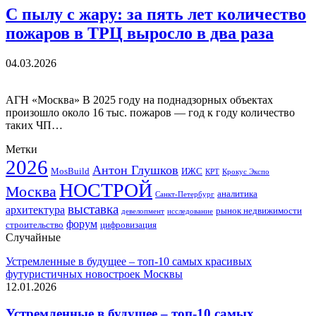
С пылу с жару: за пять лет количество
пожаров в ТРЦ выросло в два раза
04.03.2026
АГН «Москва» В 2025 году на поднадзорных объектах
произошло около 16 тыс. пожаров — год к году количество
таких ЧП…
Метки
2026
Антон Глушков
ИЖС
MosBuild
Крокус Экспо
КРТ
НОСТРОЙ
Москва
аналитика
Санкт-Петербург
выставка
архитектура
рынок недвижимости
девелопмент
исследование
форум
строительство
цифровизация
Случайные
Устремленные в будущее – топ-10 самых красивых
футуристичных новостроек Москвы
12.01.2026
Устремленные в будущее – топ-10 самых