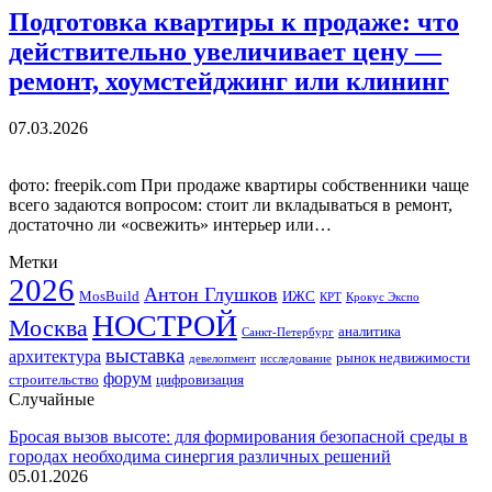
Подготовка квартиры к продаже: что
действительно увеличивает цену —
ремонт, хоумстейджинг или клининг
07.03.2026
фото: freepik.com При продаже квартиры собственники чаще
всего задаются вопросом: стоит ли вкладываться в ремонт,
достаточно ли «освежить» интерьер или…
Метки
2026
Антон Глушков
ИЖС
MosBuild
Крокус Экспо
КРТ
НОСТРОЙ
Москва
аналитика
Санкт-Петербург
выставка
архитектура
рынок недвижимости
девелопмент
исследование
форум
строительство
цифровизация
Случайные
Бросая вызов высоте: для формирования безопасной среды в
городах необходима синергия различных решений
05.01.2026