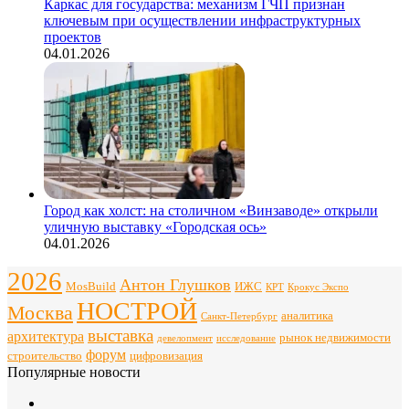
Каркас для государства: механизм ГЧП признан
ключевым при осуществлении инфраструктурных
проектов
04.01.2026
Город как холст: на столичном «Винзаводе» открыли
уличную выставку «Городская ось»
04.01.2026
2026
Антон Глушков
ИЖС
MosBuild
Крокус Экспо
КРТ
НОСТРОЙ
Москва
аналитика
Санкт-Петербург
выставка
архитектура
рынок недвижимости
девелопмент
исследование
форум
строительство
цифровизация
Популярные новости