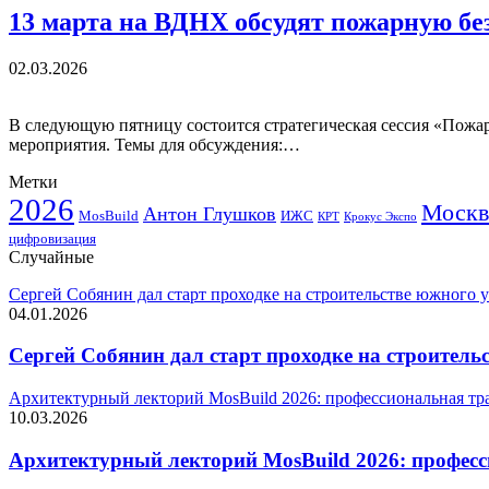
13 марта на ВДНХ обсудят пожарную бе
02.03.2026
В следующую пятницу состоится стратегическая сессия «Пожар
мероприятия. Темы для обсуждения:…
Метки
2026
Москв
Антон Глушков
ИЖС
MosBuild
Крокус Экспо
КРТ
цифровизация
Случайные
Сергей Собянин дал старт проходке на строительстве южного 
04.01.2026
Сергей Собянин дал старт проходке на строител
Архитектурный лекторий MosBuild 2026: профессиональная тр
10.03.2026
Архитектурный лекторий MosBuild 2026: профес