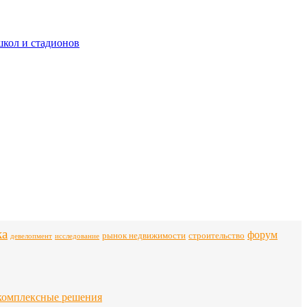
школ и стадионов
ка
форум
строительство
рынок недвижимости
девелопмент
исследование
комплексные решения