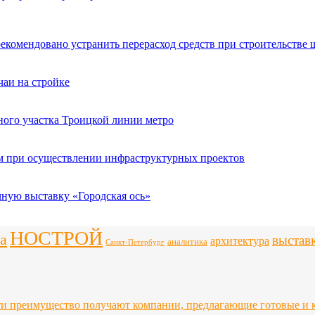
рекомендовано устранить перерасход средств при строительстве 
чаи на стройке
ного участка Троицкой линии метро
ым при осуществлении инфраструктурных проектов
чную выставку «Городская ось»
НОСТРОЙ
а
выстав
архитектура
аналитика
Санкт-Петербург
ти преимущество получают компании, предлагающие готовые и 