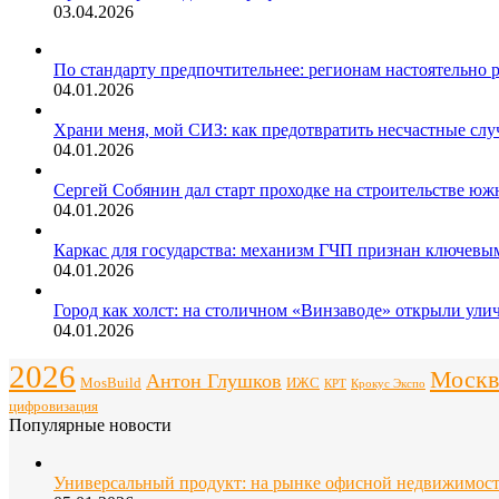
03.04.2026
По стандарту предпочтительнее: регионам настоятельно 
04.01.2026
Храни меня, мой СИЗ: как предотвратить несчастные слу
04.01.2026
Сергей Собянин дал старт проходке на строительстве юж
04.01.2026
Каркас для государства: механизм ГЧП признан ключев
04.01.2026
Город как холст: на столичном «Винзаводе» открыли ули
04.01.2026
2026
Москв
Антон Глушков
ИЖС
MosBuild
Крокус Экспо
КРТ
цифровизация
Популярные новости
Универсальный продукт: на рынке офисной недвижимос