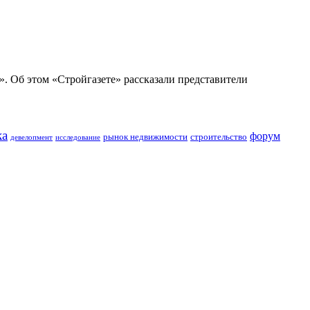
. Об этом «Стройгазете» рассказали представители
ка
форум
строительство
рынок недвижимости
девелопмент
исследование