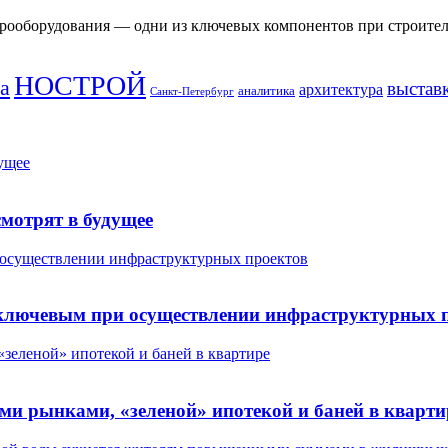
рооборудования — одни из ключевых компонентов при строитель
НОСТРОЙ
а
выстав
архитектура
аналитика
Санкт-Петербург
дущее
смотрят в будущее
 осуществлении инфраструктурных проектов
 ключевым при осуществлении инфраструктурных 
зеленой» ипотекой и баней в квартире
ми рынками, «зеленой» ипотекой и баней в кварти