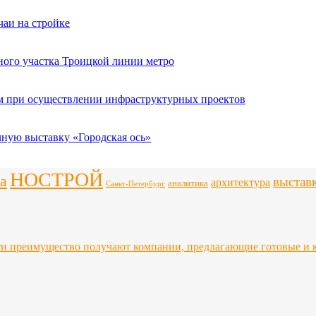
чаи на стройке
ного участка Троицкой линии метро
ым при осуществлении инфраструктурных проектов
чную выставку «Городская ось»
НОСТРОЙ
а
выстав
архитектура
аналитика
Санкт-Петербург
ти преимущество получают компании, предлагающие готовые и 