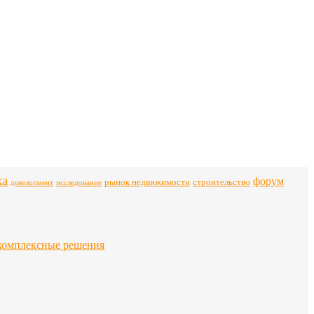
ка
форум
строительство
рынок недвижимости
девелопмент
исследование
комплексные решения