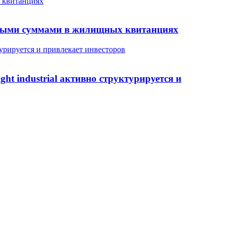
х квитанциях
енными суммами в жилищных квитанциях
ктурируется и привлекает инвесторов
ht industrial активно структурируется и