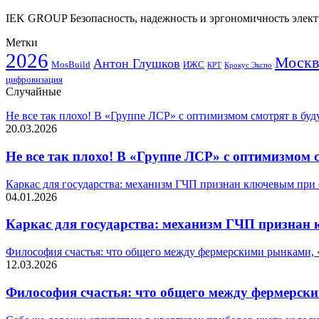
IEK GROUP Безопасность, надежность и эргономичность элект
Метки
2026
Москв
Антон Глушков
ИЖС
MosBuild
Крокус Экспо
КРТ
цифровизация
Случайные
Не все так плохо! В «Группе ЛСР» с оптимизмом смотрят в бу
20.03.2026
Не все так плохо! В «Группе ЛСР» с оптимизмом 
Каркас для государства: механизм ГЧП признан ключевым при
04.01.2026
Каркас для государства: механизм ГЧП признан
Философия счастья: что общего между фермерскими рынками, «
12.03.2026
Философия счастья: что общего между фермерски