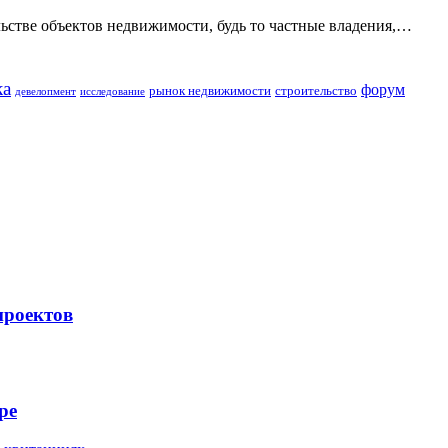
стве объектов недвижимости, будь то частные владения,…
ка
форум
строительство
рынок недвижимости
девелопмент
исследование
проектов
ре