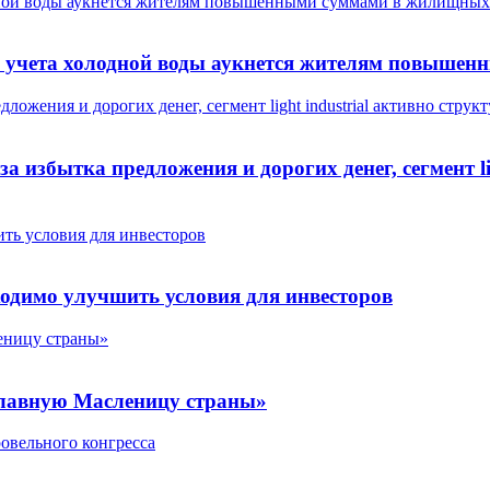
лодной воды аукнется жителям повышенными суммами в жилищны
ров учета холодной воды аукнется жителям повыш
ложения и дорогих денег, сегмент light industrial активно стру
 избытка предложения и дорогих денег, сегмент lig
ть условия для инвесторов
ходимо улучшить условия для инвесторов
леницу страны»
«главную Масленицу страны»
овельного конгресса