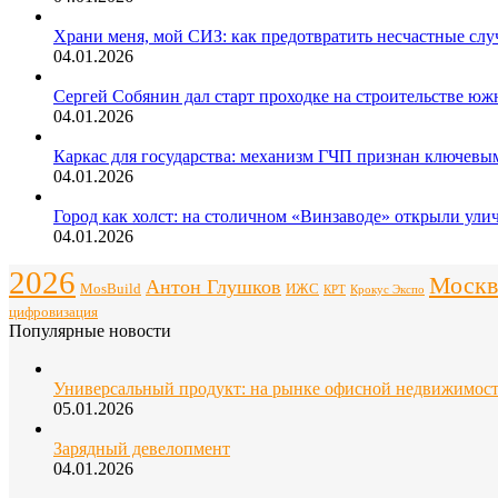
Храни меня, мой СИЗ: как предотвратить несчастные слу
04.01.2026
Сергей Собянин дал старт проходке на строительстве юж
04.01.2026
Каркас для государства: механизм ГЧП признан ключев
04.01.2026
Город как холст: на столичном «Винзаводе» открыли ули
04.01.2026
2026
Москв
Антон Глушков
ИЖС
MosBuild
Крокус Экспо
КРТ
цифровизация
Популярные новости
Универсальный продукт: на рынке офисной недвижимос
05.01.2026
Зарядный девелопмент
04.01.2026