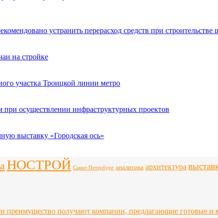
рекомендовано устранить перерасход средств при строительстве 
чаи на стройке
ного участка Троицкой линии метро
ым при осуществлении инфраструктурных проектов
чную выставку «Городская ось»
НОСТРОЙ
а
выстав
архитектура
аналитика
Санкт-Петербург
ти преимущество получают компании, предлагающие готовые и 