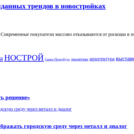
данных трендов в новостройках
овременные покупатели массово отказываются от роскоши в по
НОСТРОЙ
а
выстав
архитектура
аналитика
Санкт-Петербург
ть решение»
скую среду через металл и диалог
бражать городскую среду через металл и диалог