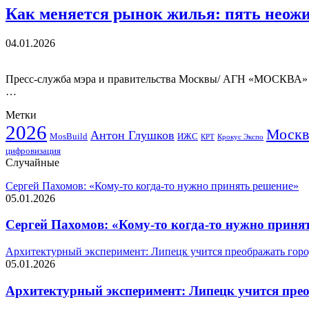
Как меняется рынок жилья: пять неожи
04.01.2026
Пресс-служба мэра и правительства Москвы/ АГН «МОСКВА» С
…
Метки
2026
Москв
Антон Глушков
ИЖС
MosBuild
Крокус Экспо
КРТ
цифровизация
Случайные
Сергей Пахомов: «Кому-то когда-то нужно принять решение»
05.01.2026
Сергей Пахомов: «Кому-то когда-то нужно приня
Архитектурный эксперимент: Липецк учится преображать город
05.01.2026
Архитектурный эксперимент: Липецк учится прео