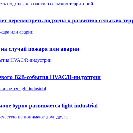
еть подходы к развитию сельских территорий
ает пересмотреть подходы к развитию сельских те
жара или аварии
 на случай пожара или аварии
обытия HVAC/R-индустрии
евого B2B-события HVAC/R-индустрии
ается light industrial
е бурно развивается light industrial
зачастую не понимают друг друга