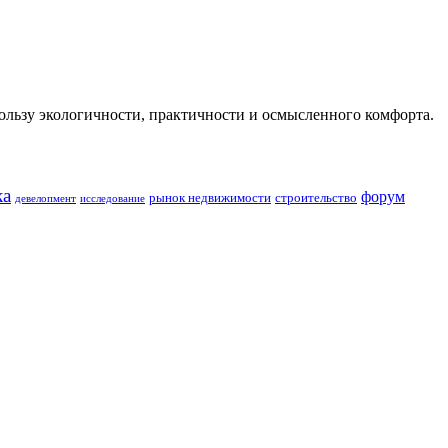
льзу экологичности, практичности и осмысленного комфорта.
ка
форум
строительство
рынок недвижимости
девелопмент
исследование