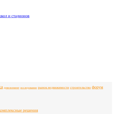
школ и стадионов
ка
форум
строительство
рынок недвижимости
девелопмент
исследование
комплексные решения