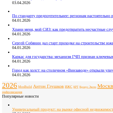
03.04.2026
По стандарту предпочтительнее: регионам настоятельно 
04.01.2026
Храни меня, мой СИЗ: как предотвратить несчастные слу
04.01.2026
Сергей Собянин дал старт проходке на строительстве юж
04.01.2026
Каркас для государства: механизм ГЧП признан ключев
04.01.2026
Город как холст: на столичном «Винзаводе» открыли ули
04.01.2026
2026
Москв
Антон Глушков
ИЖС
MosBuild
Крокус Экспо
КРТ
цифровизация
Популярные новости
Универсальный продукт: на рынке офисной недвижимос