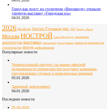
04.01.2026
Город как холст: на столичном «Винзаводе» открыли
уличную выставку «Городская ось»
04.01.2026
2026
Антон Глушков
ИЖС
MosBuild
Крокус Экспо
КРТ
НОСТРОЙ
Москва
аналитика
Санкт-Петербург
выставка
архитектура
рынок недвижимости
девелопмент
исследование
форум
строительство
цифровизация
Популярные новости
Универсальный продукт: на рынке офисной
недвижимости преимущество получают компании,
предлагающие готовые и комплексные решения
05.01.2026
Зарядный девелопмент
04.01.2026
Последние новости
05.04.2026