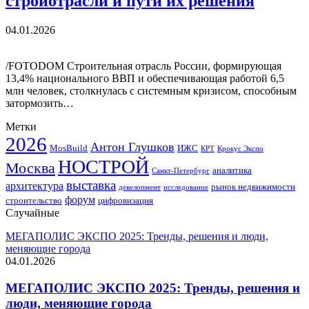
стройотрасли и пути их решения
04.01.2026
/FOTODOM Строительная отрасль России, формирующая
13,4% национального ВВП и обеспечивающая работой 6,5
млн человек, столкнулась с системным кризисом, способным
затормозить…
Метки
2026
Антон Глушков
ИЖС
MosBuild
Крокус Экспо
КРТ
НОСТРОЙ
Москва
аналитика
Санкт-Петербург
выставка
архитектура
рынок недвижимости
девелопмент
исследование
форум
строительство
цифровизация
Случайные
МЕГАПОЛИС ЭКСПО 2025: Тренды, решения и люди,
меняющие города
04.01.2026
МЕГАПОЛИС ЭКСПО 2025: Тренды, решения и
люди, меняющие города