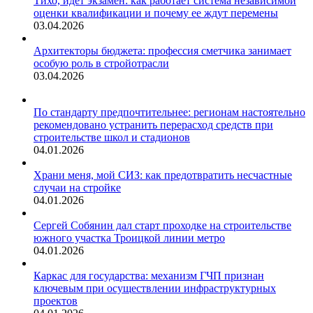
Тихо, идет экзамен: как работает система независимой
оценки квалификации и почему ее ждут перемены
03.04.2026
Архитекторы бюджета: профессия сметчика занимает
особую роль в стройотрасли
03.04.2026
По стандарту предпочтительнее: регионам настоятельно
рекомендовано устранить перерасход средств при
строительстве школ и стадионов
04.01.2026
Храни меня, мой СИЗ: как предотвратить несчастные
случаи на стройке
04.01.2026
Сергей Собянин дал старт проходке на строительстве
южного участка Троицкой линии метро
04.01.2026
Каркас для государства: механизм ГЧП признан
ключевым при осуществлении инфраструктурных
проектов