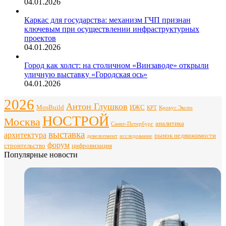
04.01.2026
Каркас для государства: механизм ГЧП признан
ключевым при осуществлении инфраструктурных
проектов
04.01.2026
Город как холст: на столичном «Винзаводе» открыли
уличную выставку «Городская ось»
04.01.2026
2026
Антон Глушков
ИЖС
MosBuild
Крокус Экспо
КРТ
НОСТРОЙ
Москва
аналитика
Санкт-Петербург
выставка
архитектура
рынок недвижимости
девелопмент
исследование
форум
строительство
цифровизация
Популярные новости