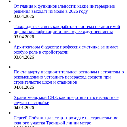
От глянца к функциональности: какие интерьерные
решения выходят из моды в 2026 году
03.04.2026
Тихо, идет экзамен: как работает система независимой
оценки квалификации и почему ее ждут перемены
03.04.2026
Архитекторы бюджета: профессия сметчика занимает
особую роль в стройотрасли
03.04.2026
По стандарту предпочтительнее: регионам настоятельно
рекомендовано устранить перерасход средств при
строительстве школ и стадионов
04.01.2026
Храни меня, мой СИЗ: как предотвратить несчастные
случаи на стройке
04.01.2026
Сергей Собянин дал старт проходке на строительстве
южного участка Троицкой линии метро