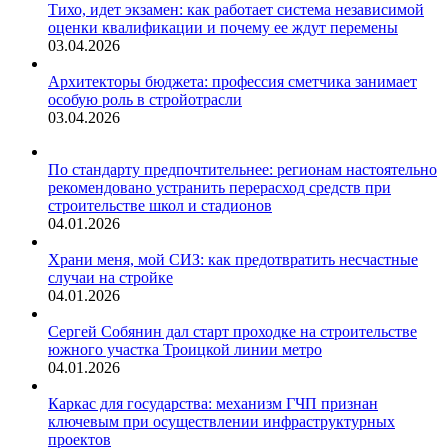
Тихо, идет экзамен: как работает система независимой
оценки квалификации и почему ее ждут перемены
03.04.2026
Архитекторы бюджета: профессия сметчика занимает
особую роль в стройотрасли
03.04.2026
По стандарту предпочтительнее: регионам настоятельно
рекомендовано устранить перерасход средств при
строительстве школ и стадионов
04.01.2026
Храни меня, мой СИЗ: как предотвратить несчастные
случаи на стройке
04.01.2026
Сергей Собянин дал старт проходке на строительстве
южного участка Троицкой линии метро
04.01.2026
Каркас для государства: механизм ГЧП признан
ключевым при осуществлении инфраструктурных
проектов