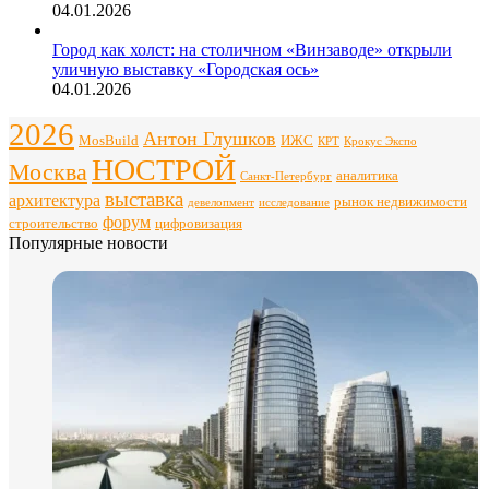
04.01.2026
Город как холст: на столичном «Винзаводе» открыли
уличную выставку «Городская ось»
04.01.2026
2026
Антон Глушков
ИЖС
MosBuild
Крокус Экспо
КРТ
НОСТРОЙ
Москва
аналитика
Санкт-Петербург
выставка
архитектура
рынок недвижимости
девелопмент
исследование
форум
строительство
цифровизация
Популярные новости