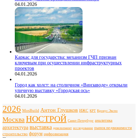
04.01.2026
Каркас для государства: механизм ГЧП признан
ключевым при осуществлении инфраструктурных
проектов
04.01.2026
Город как холст: на столичном «Винзаводе» открыли
уличную выставку «Городская ось»
04.01.2026
2026
Антон Глушков
ИЖС
MosBuild
Крокус Экспо
КРТ
НОСТРОЙ
Москва
аналитика
Санкт-Петербург
выставка
архитектура
рынок недвижимости
девелопмент
исследование
форум
строительство
цифровизация