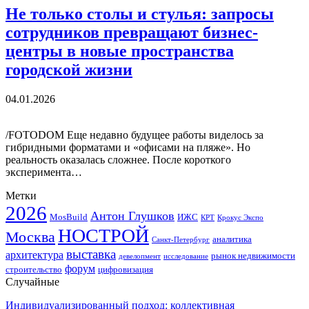
Не только столы и стулья: запросы
сотрудников превращают бизнес-
центры в новые пространства
городской жизни
04.01.2026
/FOTODOM Еще недавно будущее работы виделось за
гибридными форматами и «офисами на пляже». Но
реальность оказалась сложнее. После короткого
эксперимента…
Метки
2026
Антон Глушков
ИЖС
MosBuild
Крокус Экспо
КРТ
НОСТРОЙ
Москва
аналитика
Санкт-Петербург
выставка
архитектура
рынок недвижимости
девелопмент
исследование
форум
строительство
цифровизация
Случайные
Индивидуализированный подход: коллективная