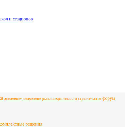
школ и стадионов
ка
форум
строительство
рынок недвижимости
девелопмент
исследование
комплексные решения