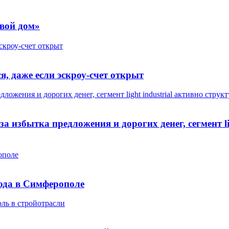
Свой дом»
эскроу-счет открыт
я, даже если эскроу-счет открыт
ложения и дорогих денег, сегмент light industrial активно стру
 избытка предложения и дорогих денег, сегмент lig
ополе
ода в Симферополе
ль в стройотрасли