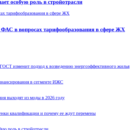
ает особую роль в стройотрасли
сах тарифообразования в сфере ЖХ
 ФАС в вопросах тарифообразования в сфере ЖХ
 ГОСТ изменит подход к возведению энергоэффективного жилья
финансирования в сегменте ИЖС
ия выходят из моды в 2026 году
оценки квалификации и почему ее ждут перемены
бую роль в стройотрасли