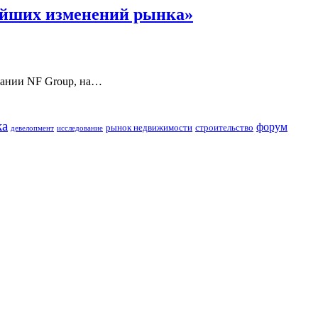
ейших изменений рынка»
пании NF Group, на…
ка
форум
строительство
рынок недвижимости
девелопмент
исследование