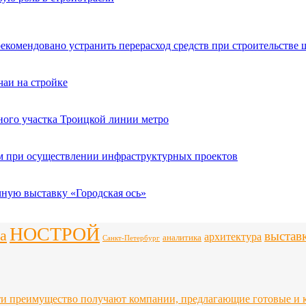
рекомендовано устранить перерасход средств при строительстве 
чаи на стройке
ного участка Троицкой линии метро
ым при осуществлении инфраструктурных проектов
чную выставку «Городская ось»
НОСТРОЙ
а
выстав
архитектура
аналитика
Санкт-Петербург
ти преимущество получают компании, предлагающие готовые и 