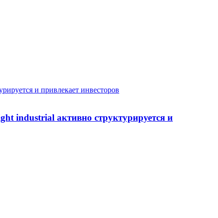
ктурируется и привлекает инвесторов
ht industrial активно структурируется и