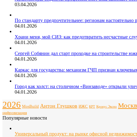
03.04.2026
По стандарту предпочтительнее: регионам настоятельно 
04.01.2026
Храни меня, мой СИЗ: как предотвратить несчастные слу
04.01.2026
Сергей Собянин дал старт проходке на строительстве юж
04.01.2026
Каркас для государства: механизм ГЧП признан ключев
04.01.2026
Город как холст: на столичном «Винзаводе» открыли ули
04.01.2026
2026
Москв
Антон Глушков
ИЖС
MosBuild
Крокус Экспо
КРТ
цифровизация
Популярные новости
Универсальный продукт: на рынке офисной недвижимос