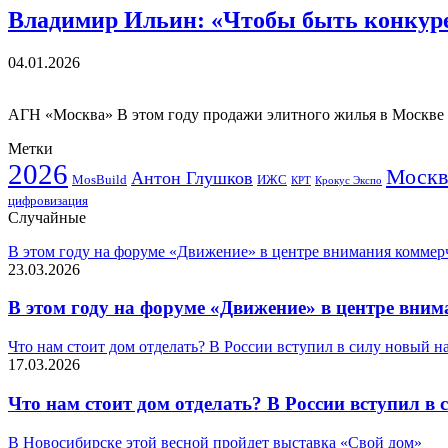
Владимир Ильин: «Чтобы быть конкур
04.01.2026
АГН «Москва» В этом году продажи элитного жилья в Москве
Метки
2026
Москв
Антон Глушков
ИЖС
MosBuild
Крокус Экспо
КРТ
цифровизация
Случайные
В этом году на форуме «Движение» в центре внимания коммер
23.03.2026
В этом году на форуме «Движение» в центре вни
Что нам стоит дом отделать? В России вступил в силу новый 
17.03.2026
Что нам стоит дом отделать? В России вступил 
В Новосибирске этой весной пройдет выставка «Свой дом»