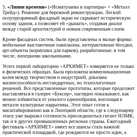
5.
«Линии времени»
(«Исматулаева и партнеры» + «Металл
Трейд»). Решение для бережной реконструкции. Легкий
полупрозрачный фасадный экран не скрывает историческую
основу здания, а позволяет ей «дышать», создавая диалог
между старой архитектурой и новым современным слоем.
Кроме фасадных систем, были представлены и малые формы:
мобильные выставочные павильоны, интерактивные беседки,
арт-объекты (кормушки для парков), разработанные, в том
числе, липецкими школьниками.
Успех первой лаборатории «АРХИМЕТ» измеряется не только
в физических образцах. Была проложена коммуникационная
колея между творчеством и индустрией, доказана
жизнеспособность нестандартных, но технологичных
решений. Все представленные прототипы, которые продолжат
выставляться в галерее «Буксир», наглядно показывают, как
можно избавиться от унылого единообразия, воплощая в
металле культурные нарративы. Этот опыт готов к
масштабированию как в Липецкой области, где к следующему
этапу уже выразил готовность присоединиться гигант НЛМК,
так и в других промышленных регионах страны. Ежегодный
фестиваль «АРХИМЕТ» имеет все шансы стать важной
практической площадкой, где рождаются не просто идеи, а