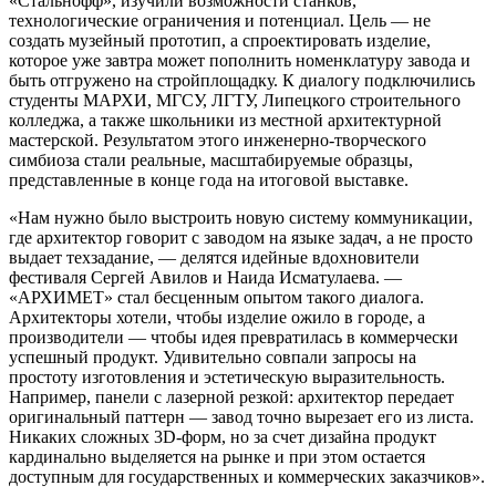
«Стальнофф», изучили возможности станков,
технологические ограничения и потенциал. Цель — не
создать музейный прототип, а спроектировать изделие,
которое уже завтра может пополнить номенклатуру завода и
быть отгружено на стройплощадку. К диалогу подключились
студенты МАРХИ, МГСУ, ЛГТУ, Липецкого строительного
колледжа, а также школьники из местной архитектурной
мастерской. Результатом этого инженерно-творческого
симбиоза стали реальные, масштабируемые образцы,
представленные в конце года на итоговой выставке.
«Нам нужно было выстроить новую систему коммуникации,
где архитектор говорит с заводом на языке задач, а не просто
выдает техзадание, — делятся идейные вдохновители
фестиваля Сергей Авилов и Наида Исматулаева. —
«АРХИМЕТ» стал бесценным опытом такого диалога.
Архитекторы хотели, чтобы изделие ожило в городе, а
производители — чтобы идея превратилась в коммерчески
успешный продукт. Удивительно совпали запросы на
простоту изготовления и эстетическую выразительность.
Например, панели с лазерной резкой: архитектор передает
оригинальный паттерн — завод точно вырезает его из листа.
Никаких сложных 3D-форм, но за счет дизайна продукт
кардинально выделяется на рынке и при этом остается
доступным для государственных и коммерческих заказчиков».