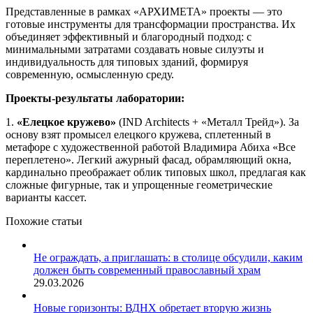
Представленные в рамках «АРХИМЕТА» проекты — это
готовые инструменты для трансформации пространства. Их
объединяет эффективный и благородный подход: с
минимальными затратами создавать новые силуэты и
индивидуальность для типовых зданий, формируя
современную, осмысленную среду.
Проекты-результаты лаборатории:
1.
«Елецкое кружево»
(IND Architects + «Металл Трейд»). За
основу взят промысел елецкого кружева, сплетенный в
метафоре с художественной работой Владимира Абиха «Все
переплетено». Легкий ажурный фасад, обрамляющий окна,
кардинально преображает облик типовых школ, предлагая как
сложные фигурные, так и упрощенные геометрические
варианты кассет.
Похожие статьи
Не ограждать, а приглашать: в столице обсудили, каким
должен быть современный православный храм
29.03.2026
Новые горизонты: ВДНХ обретает вторую жизнь