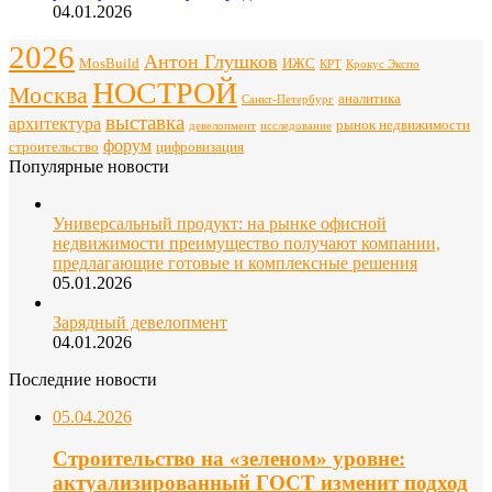
04.01.2026
2026
Антон Глушков
ИЖС
MosBuild
Крокус Экспо
КРТ
НОСТРОЙ
Москва
аналитика
Санкт-Петербург
выставка
архитектура
рынок недвижимости
девелопмент
исследование
форум
строительство
цифровизация
Популярные новости
Универсальный продукт: на рынке офисной
недвижимости преимущество получают компании,
предлагающие готовые и комплексные решения
05.01.2026
Зарядный девелопмент
04.01.2026
Последние новости
05.04.2026
Строительство на «зеленом» уровне:
актуализированный ГОСТ изменит подход