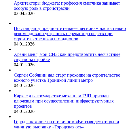
Архитекторы бюджета: профессия сметчика занимает
особую роль в стройотрасли
03.04.2026
По стандарту предпочтительнее: регионам настоятельно
рекомендовано устранить перерасход средств при
строительстве школ и стадионов
04.01.2026
Храни меня, мой СИЗ: как предотвратить несчастные
случаи на стройке
04.01.2026
Сергей Собянин дал старт проходке на строительстве
южного участка Троицкой линии метро
04.01.2026
Каркас для государства: механизм ГЧП признан
ключевым при осуществлении инфраструктурных
проектов
04.01.2026
Город как холст: на столичном «Винзаводе» открыли
уличную выставку «Городская ось»