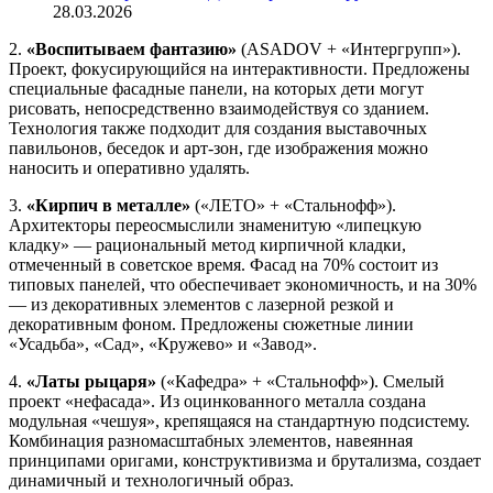
28.03.2026
2.
«Воспитываем фантазию»
(ASADOV + «Интергрупп»).
Проект, фокусирующийся на интерактивности. Предложены
специальные фасадные панели, на которых дети могут
рисовать, непосредственно взаимодействуя со зданием.
Технология также подходит для создания выставочных
павильонов, беседок и арт-зон, где изображения можно
наносить и оперативно удалять.
3.
«Кирпич в металле»
(«ЛЕТО» + «Стальнофф»).
Архитекторы переосмыслили знаменитую «липецкую
кладку» — рациональный метод кирпичной кладки,
отмеченный в советское время. Фасад на 70% состоит из
типовых панелей, что обеспечивает экономичность, и на 30%
— из декоративных элементов с лазерной резкой и
декоративным фоном. Предложены сюжетные линии
«Усадьба», «Сад», «Кружево» и «Завод».
4.
«Латы рыцаря»
(«Кафедра» + «Стальнофф»). Смелый
проект «нефасада». Из оцинкованного металла создана
модульная «чешуя», крепящаяся на стандартную подсистему.
Комбинация разномасштабных элементов, навеянная
принципами оригами, конструктивизма и брутализма, создает
динамичный и технологичный образ.