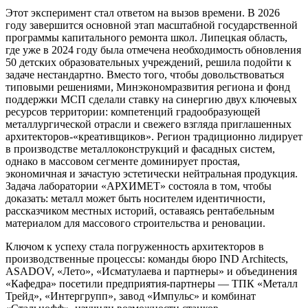
Этот эксперимент стал ответом на вызов времени. В 2026
году завершится основной этап масштабной государственной
программы капитального ремонта школ. Липецкая область,
где уже в 2024 году была отмечена необходимость обновления
50 детских образовательных учреждений, решила подойти к
задаче нестандартно. Вместо того, чтобы довольствоваться
типовыми решениями, Минэкономразвития региона и фонд
поддержки МСП сделали ставку на синергию двух ключевых
ресурсов территории: компетенций градообразующей
металлургической отрасли и свежего взгляда приглашенных
архитекторов-«креативщиков». Регион традиционно лидирует
в производстве металлоконструкций и фасадных систем,
однако в массовом сегменте доминирует простая,
экономичная и зачастую эстетически нейтральная продукция.
Задача лаборатории «АРХИМЕТ» состояла в том, чтобы
доказать: металл может быть носителем идентичности,
рассказчиком местных историй, оставаясь рентабельным
материалом для массового строительства и реновации.
Ключом к успеху стала погруженность архитекторов в
производственные процессы: команды бюро IND Architects,
ASADOV, «Лето», «Исматулаева и партнеры» и объединения
«Кафедра» посетили предприятия-партнеры — ТПК «Металл
Трейд», «Интергрупп», завод «Импульс» и комбинат