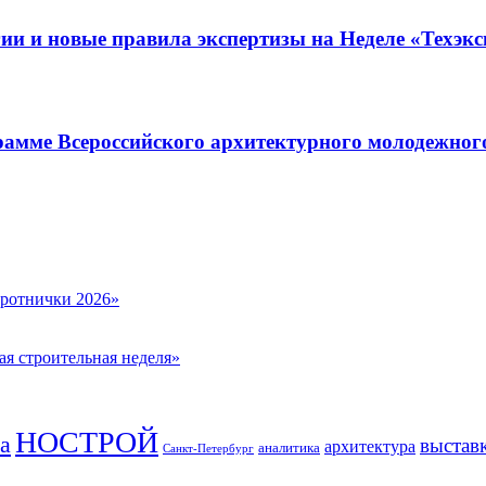
ии и новые правила экспертизы на Неделе «Техэкс
грамме Всероссийского архитектурного молодежног
оротнички 2026»
ая строительная неделя»
НОСТРОЙ
а
выстав
архитектура
аналитика
Санкт-Петербург