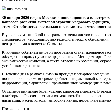
Время чтения: 2 мин.
liftsummit.ru
30 января 2026 года в Москве, в инновационном кластере
вопросов развития лифтовой отрасли: кадрового дефицита,
этом «Стройгазете» рассказали представители мероприятия
В условиях масштабной программы замены лифтов и роста треб
специалистов, необходимостью технологического обновления,
центральными в повестке Саммита.
Ключевым событием деловой программы станет пленарное засед
обсуждении примут участие представители Минпромторга Рос
экономической комиссии, а также отраслевых компаний, образ
устойчивого развития.
В течение дня в рамках Саммита пройдут пленарное заседание
поставщик», а также впервые пройдет интерактивный мастер-к
цифровизации, маркировки, промышленной кооперации в рамка
Отдельное внимание будет уделено кадровой повестке. В рамк
платформы «Россия — страна возможностей» и направленный н
навигация, мастер-классы, авторские квизы, необычные иммер
Похожие статьи