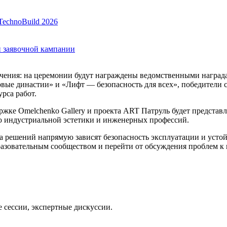
TechnoBuild 2026
и заявочной кампании
чения: на церемонии будут награждены ведомственными награда
ые династии» и «Лифт — безопасность для всех», победители 
рса работ.
ке Omelchenko Gallery и проекта ART Патруль будет представле
 индустриальной эстетики и инженерных профессий.
тва решений напрямую зависят безопасность эксплуатации и усто
разовательным сообществом и перейти от обсуждения проблем к
е сессии, экспертные дискуссии.