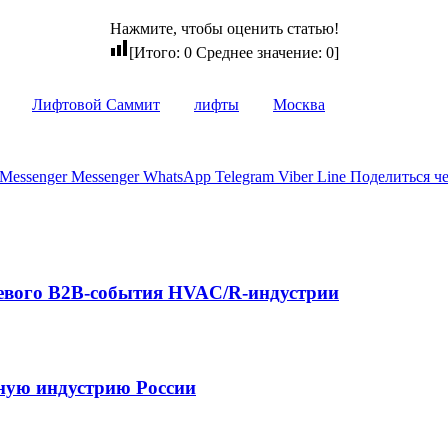
Нажмите, чтобы оценить статью!
[Итого:
0
Среднее значение:
0
]
Лифтовой Саммит
лифты
Москва
Messenger
Messenger
WhatsApp
Telegram
Viber
Line
Поделиться ч
евого B2B-события HVAC/R-индустрии
ьную индустрию России