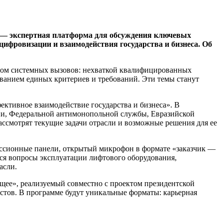
т — экспертная платформа для обсуждения ключевых
цифровизации и взаимодействия государства и бизнеса. Об
ядом системных вызовов: нехваткой квалифицированных
ванием единых критериев и требований. Эти темы станут
ктивное взаимодействие государства и бизнеса». В
ии, Федеральной антимонопольной службы, Евразийской
ассмотрят текущие задачи отрасли и возможные решения для ее
куссионные панели, открытый микрофон в формате «заказчик —
ься вопросы эксплуатации лифтового оборудования,
асли.
щее», реализуемый совместно с проектом президентской
тов. В программе будут уникальные форматы: карьерная