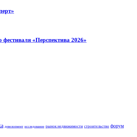
перт»
о фестиваля «Перспектива 2026»
ка
форум
строительство
рынок недвижимости
девелопмент
исследование