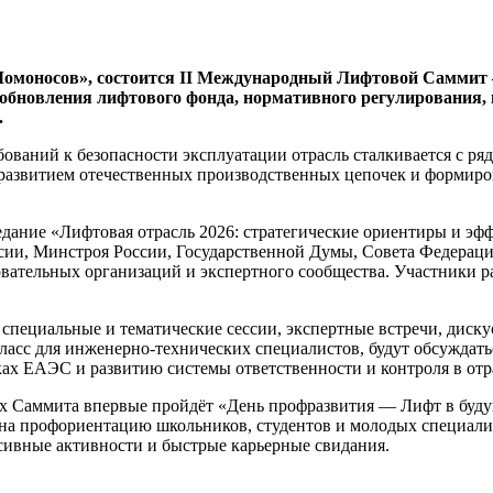
 «Ломоносов», состоится II Международный Лифтовой Самми
 обновления лифтового фонда, нормативного регулирования, 
.
ований к безопасности эксплуатации отрасль сталкивается с р
 развитием отечественных производственных цепочек и формиро
ание «Лифтовая отрасль 2026: стратегические ориентиры и эффе
сии, Минстроя России, Государственной Думы, Совета Федерац
овательных организаций и экспертного сообщества. Участники р
, специальные и тематические сессии, экспертные встречи, дис
ласс для инженерно-технических специалистов, будут обсуждат
х ЕАЭС и развитию системы ответственности и контроля в отр
ах Саммита впервые пройдёт «День профразвития — Лифт в буду
а профориентацию школьников, студентов и молодых специалис
сивные активности и быстрые карьерные свидания.