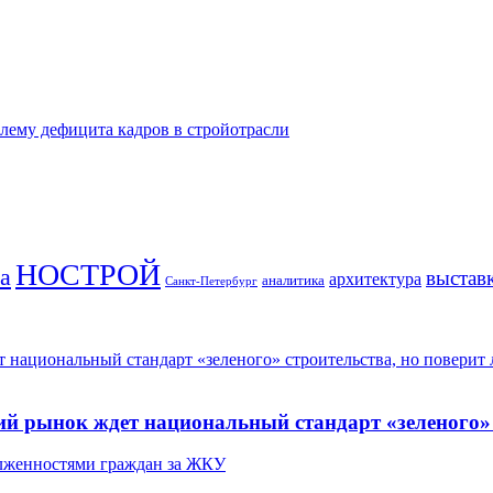
лему дефицита кадров в стройотрасли
НОСТРОЙ
а
выстав
архитектура
аналитика
Санкт-Петербург
национальный стандарт «зеленого» строительства, но поверит л
 рынок ждет национальный стандарт «зеленого» ст
долженностями граждан за ЖКУ