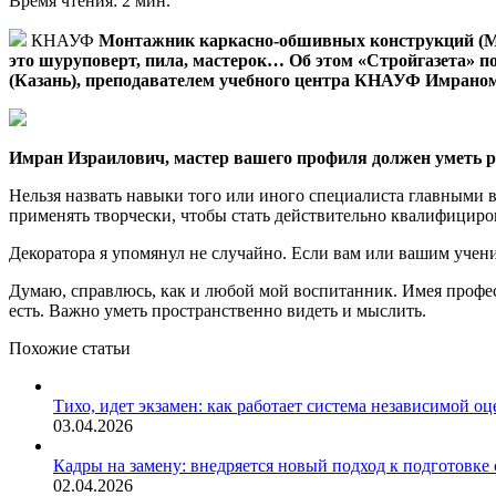
Время чтения: 2 мин.
КНАУФ
Монтажник каркасно-обшивных конструкций (МКО
это шуруповерт, пила, мастерок… Об этом «Стройгазета» по
(Казань), преподавателем учебного центра КНАУФ Имра
Имран Израилович, мастер вашего профиля должен уметь ра
Нельзя назвать навыки того или иного специалиста главными 
применять творчески, чтобы стать действительно квалифици
Декоратора я упомянул не случайно. Если вам или вашим учени
Думаю, справлюсь, как и любой мой воспитанник. Имея профес
есть. Важно уметь пространственно видеть и мыслить.
Похожие статьи
Тихо, идет экзамен: как работает система независимой 
03.04.2026
Кадры на замену: внедряется новый подход к подготовке
02.04.2026