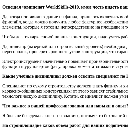
Освещая чемпионат WorldSkills-2019, имел честь видеть ва
Да, когда поставили задание на финал, пришлось включить во
фристайл, когда можно получить любое фактурное изображение
элементы, которые я готовил непосредственно на площадке и т
Чтобы делать каркасно-обшивные конструкции, надо уметь раб
Да, нивелир (лазерный или строительный уровень) необходим д
перегородок, проверить ровность углов конструкции, что гар
Электроинструмент значительно повышает производительность
функции шуруповертов (регулировка момента затяжки и ступен
Какие учебные дисциплины должен освоить специалист по
Специалист по сухому строительству должен знать физику и хи
каркасно-обшивных конструкциях: от этого зависят стабильнос
технологическую дисциплину. Кстати, специалист должен уметь
Что важнее в вашей профессии: знания или навыки и опыт
Я больше бы сделал акцент на знаниях, потому что без знаний
На стройплощадке каков объем работ для ваших подопечн