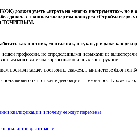
К) должен уметь «играть на многих инструментах», но в о
беседовала с главным экспертом конкурса «Строймастер», че
ном ТОЧИЕВЫМ.
ботать как плотник, монтажник, штукатур и даже как декор
в нашей профессии, но определенными навыками из вышеперечис
рованным монтажником каркасно-обшивных конструкций.
кам поставят задачу построить, скажем, в миниатюре фронтон Б
сиональный опыт, строить декорации — не вопрос. Кроме того, 
оценки квалификации и почему ее ждут перемены
 специалистов для отрасли