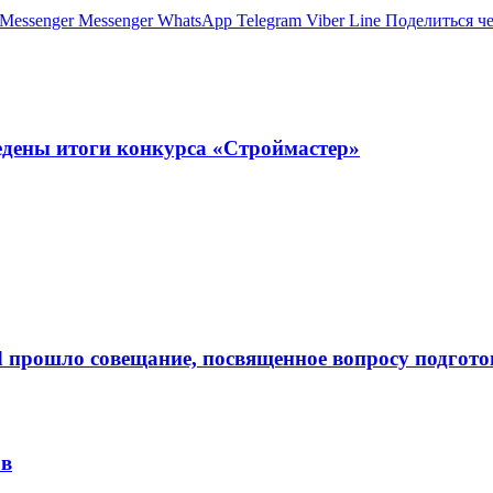
Messenger
Messenger
WhatsApp
Telegram
Viber
Line
Поделиться ч
ведены итоги конкурса «Строймастер»
d прошло совещание, посвященное вопросу подгот
ов