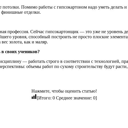
е потолки. Помимо работы с гипсокартоном надо уметь делать и
д финишные отделки.
ная профессия. Сейчас гипсокартонщик — это уже не уровень де
айшего уровня, способный построить не просто плоские элемен
вес золота, как и маляр.
 в своих учеников?
циплину — работать строго в соответствии с технологией, пра
рспективы: объемы работ по сухому строительству будут расти,
Нажмите, чтобы оценить статью!
[Итого:
0
Среднее значение:
0
]