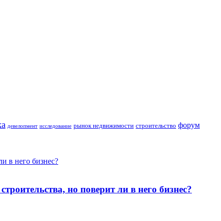
ка
форум
строительство
рынок недвижимости
девелопмент
исследование
и в него бизнес?
роительства, но поверит ли в него бизнес?