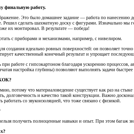
шу финальную работу.
ображение. Это было домашнее задание — работа по нанесению д
. Решил сделать шахматную доску с фигурами. Изначально мы г
оже их монтировал. В результате — победа!
отать с приборами и механизмами, например, с нивелиром.
ля создания идеально ровных поверхностей: он позволяет точно
антирует качественный конечный результат и упрощает последующ
 при работе с гипсокартоном благодаря ускорению процессов, 
чатая настройка глубины) позволяют выполнять задачи быстрее
 КОК?
мию, потому что материаловедение существует как раз на стыке
ть, долговечность и качество такой конструкции. Важно доскона
 работать со звукоизоляцией, что тоже связано с физикой.
?
 нельзя получить полноценные навыки и опыт. При этом багаж зн
ых?