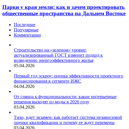
у
газовых
края
Парки у края земли: как и зачем проектировать
служб
земли:
в
общественные пространства на Дальнем Востоке
как
квартиры
и
Последние
зачем
Популярные
проектировать
Комментарии
общественные
пространства
на
Строительство на «зеленом» уровне:
Дальнем
актуализированный ГОСТ изменит подход к
Востоке
возведению энергоэффективного жилья
05.04.2026
Первый год эскроу: оценка эффективности проектного
финансирования в сегменте ИЖС
04.04.2026
От глянца к функциональности: какие интерьерные
решения выходят из моды в 2026 году
03.04.2026
Тихо, идет экзамен: как работает система независимой
оценки квалификации и почему ее ждут перемены
03.04.2026