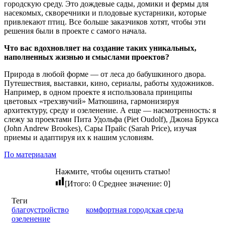
городскую среду. Это дождевые сады, домики и фермы для
насекомых, скворечники и плодовые кустарники, которые
привлекают птиц. Все больше заказчиков хотят, чтобы эти
решения были в проекте с самого начала.
Что вас вдохновляет на создание таких уникальных,
наполненных жизнью и смыслами проектов?
Природа в любой форме — от леса до бабушкиного двора.
Путешествия, выставки, кино, сериалы, работы художников.
Например, в одном проекте я использовала принципы
цветовых «трехзвучий» Матюшина, гармонизируя
архитектуру, среду и озеленение. А еще — насмотренность: я
слежу за проектами Пита Удольфа (Piet Oudolf), Джона Брукса
(John Andrew Brookes), Сары Прайс (Sarah Price), изучая
приемы и адаптируя их к нашим условиям.
По материалам
Нажмите, чтобы оценить статью!
[Итого:
0
Среднее значение:
0
]
Теги
благоустройство
комфортная городская среда
озеленение