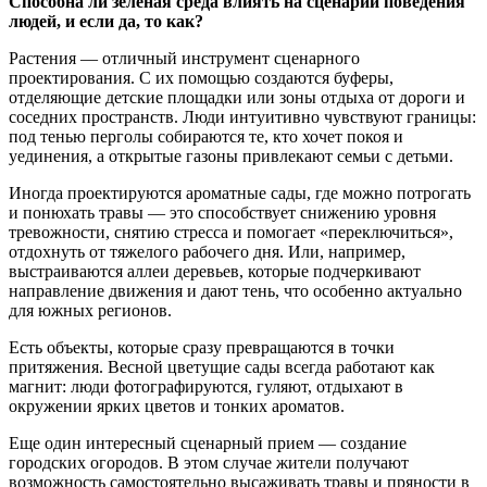
Способна ли зеленая среда влиять на сценарии поведения
людей, и если да, то как?
Растения — отличный инструмент сценарного
проектирования. С их помощью создаются буферы,
отделяющие детские площадки или зоны отдыха от дороги и
соседних пространств. Люди интуитивно чувствуют границы:
под тенью перголы собираются те, кто хочет покоя и
уединения, а открытые газоны привлекают семьи с детьми.
Иногда проектируются ароматные сады, где можно потрогать
и понюхать травы — это способствует снижению уровня
тревожности, снятию стресса и помогает «переключиться»,
отдохнуть от тяжелого рабочего дня. Или, например,
выстраиваются аллеи деревьев, которые подчеркивают
направление движения и дают тень, что особенно актуально
для южных регионов.
Есть объекты, которые сразу превращаются в точки
притяжения. Весной цветущие сады всегда работают как
магнит: люди фотографируются, гуляют, отдыхают в
окружении ярких цветов и тонких ароматов.
Еще один интересный сценарный прием — создание
городских огородов. В этом случае жители получают
возможность самостоятельно высаживать травы и пряности в