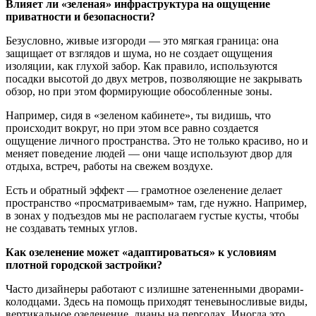
Влияет ли «зеленая» инфраструктура на ощущение
приватности и безопасности?
Безусловно, живые изгороди — это мягкая граница: она
защищает от взглядов и шума, но не создает ощущения
изоляции, как глухой забор. Как правило, используются
посадки высотой до двух метров, позволяющие не закрывать
обзор, но при этом формирующие обособленные зоны.
Например, сидя в «зеленом кабинете», ты видишь, что
происходит вокруг, но при этом все равно создается
ощущение личного пространства. Это не только красиво, но и
меняет поведение людей — они чаще используют двор для
отдыха, встреч, работы на свежем воздухе.
Есть и обратный эффект — грамотное озеленение делает
пространство «просматриваемым» там, где нужно. Например,
в зонах у подъездов мы не располагаем густые кусты, чтобы
не создавать темных углов.
Как озеленение может «адаптироваться» к условиям
плотной городской застройки?
Часто дизайнеры работают с излишне затененными дворами-
колодцами. Здесь на помощь приходят теневыносливые виды,
вертикальное озеленение, лианы на перголах. Иногда это