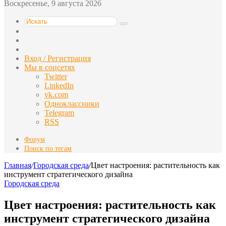
Воскресенье, 9 августа 2026
Искать
Switch
skin
Sidebar
Случайная
статья
Вход / Регистрация
Мы в соцсетях
Twitter
LinkedIn
vk.com
Одноклассники
Telegram
RSS
Форум
Поиск по тегам
Главная
/
Городская среда
/
Цвет настроения: растительность как
инструмент стратегического дизайна
Городская среда
Цвет настроения: растительность как
инструмент стратегического дизайна