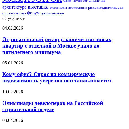
аналитика
Санкт-Петербург
выставка
архитектура
рынок недвижимости
девелопмент
исследование
форум
строительство
цифровизация
Случайные
Отрицательный
04.02.2026
рекорд:
количество
Отрицательный рекорд: количество новых
новых
квартир с отделкой в Москве упало до
квартир
пятилетнего минимума
с
отделкой
Кому
05.01.2026
в
офис?
Москве
Спрос
Кому офис? Спрос на коммерческую
упало
на
до
недвижимость уверенно восстанавливается
коммерческую
пятилетнего
недвижимость
минимума
Олимпиады
10.02.2026
уверенно
девелоперов
восстанавливается
на
Олимпиады девелоперов на Российской
Российской
строительной неделе
строительной
неделе
Архитекторы
03.04.2026
бюджета: