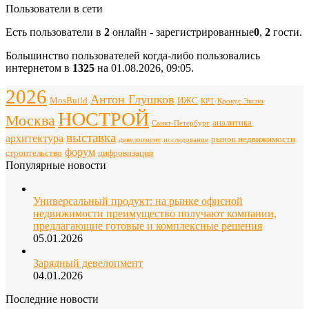
Пользователи в сети
Есть пользователи в
2
онлайн - зарегистрированные
0
,
2
гости.
Большинство пользователей когда-либо пользовались
интернетом в
1325
на 01.08.2026, 09:05.
2026
Антон Глушков
ИЖС
MosBuild
Крокус Экспо
КРТ
НОСТРОЙ
Москва
аналитика
Санкт-Петербург
выставка
архитектура
рынок недвижимости
девелопмент
исследование
форум
строительство
цифровизация
Популярные новости
Универсальный продукт: на рынке офисной
недвижимости преимущество получают компании,
предлагающие готовые и комплексные решения
05.01.2026
Зарядный девелопмент
04.01.2026
Последние новости