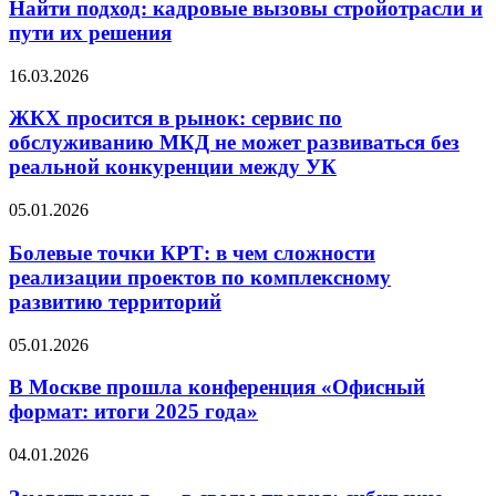
кадровые
Найти подход: кадровые вызовы стройотрасли и
меняют
вызовы
пути их решения
облик
стройотрасли
Москвы
и
ЖКХ
16.03.2026
пути
просится
их
в
ЖКХ просится в рынок: сервис по
решения
рынок:
обслуживанию МКД не может развиваться без
сервис
реальной конкуренции между УК
по
обслуживанию
Болевые
05.01.2026
МКД
точки
не
КРТ:
Болевые точки КРТ: в чем сложности
может
в
развиваться
реализации проектов по комплексному
чем
без
развитию территорий
сложности
реальной
реализации
конкуренции
В
05.01.2026
проектов
между
Москве
по
УК
прошла
В Москве прошла конференция «Офисный
комплексному
конференция
развитию
формат: итоги 2025 года»
«Офисный
территорий
формат:
Землетрясенья
04.01.2026
итоги
—
2025
в