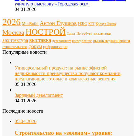
уличную выставку «Городская ось»
04.01.2026
2026
Антон Глушков
ИЖС
MosBuild
Крокус Экспо
КРТ
НОСТРОЙ
Москва
аналитика
Санкт-Петербург
выставка
архитектура
рынок недвижимости
девелопмент
исследование
форум
строительство
цифровизация
Популярные новости
Универсальный продукт: на рынке офисной
недвижимости преимущество получают компании,
предлагающие готовые и комплексные решения
05.01.2026
Зарядный девелопмент
04.01.2026
Последние новости
05.04.2026
Строительство на «зеленом» уровне: