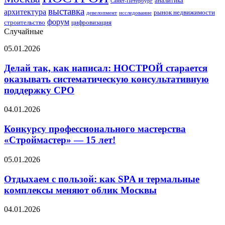
аналитика
Санкт-Петербург
выставка
архитектура
рынок недвижимости
девелопмент
исследование
форум
строительство
цифровизация
Случайные
Делай
05.01.2026
так,
как
Делай так, как написал: НОСТРОЙ старается
написал:
оказывать систематическую консультативную
НОСТРОЙ
поддержку СРО
старается
оказывать
Конкурсу
04.01.2026
систематическую
профессионального
консультативную
мастерства
Конкурсу профессионального мастерства
поддержку
«Строймастер»
СРО
«Строймастер» — 15 лет!
—
15
Отдыхаем
05.01.2026
лет!
с
пользой:
Отдыхаем с пользой: как SPA и термальные
как
комплексы меняют облик Москвы
SPA
и
Найти
04.01.2026
термальные
подход:
комплексы