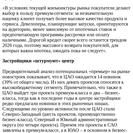
«В условиях текущей конъюнктуры рынка покупатели делают
выбор в пользу премиум-сегмента: за незначительную
наценку клиент получает более высокое качество продукта и
сервиса. Девелоперы, планирующие запуски, ориентируются
на аудиторию, менее зависимую от ипотечных ставок и
предпочитающую программы рассрочки или оплату
наличными. Дорогой кредит скорее всего останется трендом
2026 года, поэтому массового возврата покупателей, для
которых важна ипотека, ожидать пока не следует».
Застройщики «штурмуют» центр
Предварительный анализ потенциальных «премьер» на рынке
новостроек показывает, что в ЦАО ожидается 14 новинок
(39% от общего числа). Из них девять проектов относятся к
высокобюджетному сегменту. Примечательно, что также в
ЦАО выйдет три проекта премиум-класса и два – бизнес-
класса, тогда как в последние годы в центре застройщики
редко предлагали новинки в этих рыночных нишах.
Следующими по уровню активности после ЦАО стали
Северно-Западный (шесть проектов, преимущественно
бизнес-класса), Северный и Южный административные
округа (по четыре проекта). Причем эти проекты в САО
заявлены в премиум-классе, а в ЮАО – в основном в бизнес-