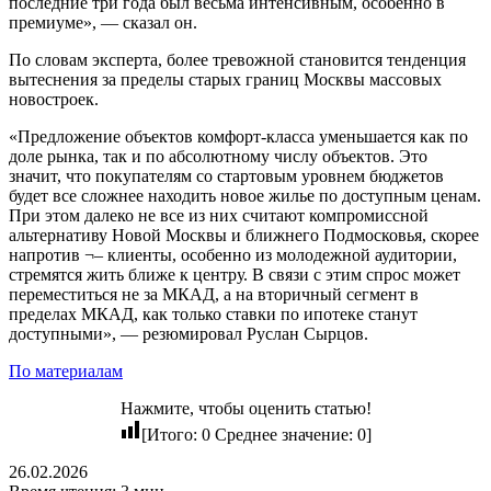
последние три года был весьма интенсивным, особенно в
премиуме», — сказал он.
По словам эксперта, более тревожной становится тенденция
вытеснения за пределы старых границ Москвы массовых
новостроек.
«Предложение объектов комфорт-класса уменьшается как по
доле рынка, так и по абсолютному числу объектов. Это
значит, что покупателям со стартовым уровнем бюджетов
будет все сложнее находить новое жилье по доступным ценам.
При этом далеко не все из них считают компромиссной
альтернативу Новой Москвы и ближнего Подмосковья, скорее
напротив ¬– клиенты, особенно из молодежной аудитории,
стремятся жить ближе к центру. В связи с этим спрос может
переместиться не за МКАД, а на вторичный сегмент в
пределах МКАД, как только ставки по ипотеке станут
доступными», — резюмировал Руслан Сырцов.
По материалам
Нажмите, чтобы оценить статью!
[Итого:
0
Среднее значение:
0
]
26.02.2026