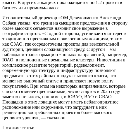
классе. В других локациях пока ожидается по 1-2 проекта в
бизнес- или премиум-классе.
Исполнительный директор «ОМ Девелопмент» Александр
Сабаев указал, что тренд на смещение предложения в сторону
более высоких сегментов находит свое выражение в
географии стартов. «С одной стороны, усиливается интерес к
традиционно престижным и экологичным локациям, таким
как СЗАО, где сосредоточены проекты для взыскательной
аудитории, ценящей сложившуюся среду. С другой – мы
наблюдаем трансформацию «новых» направлений, например,
ЮАО, в полноценные премиальные кластеры. Инвестиции в
комплексное развитие территорий, редевелопмент,
современную архитектуру и инфраструктуру позволяют
предлагать в этих районах продукт высокого класса, что
меняет их рыночный статус и привлекает новую волну
покупателей. При этом на некоторых направлениях, которые
считаются менее престижными, число стартов в 2025 году
заметно снизилось, например, в ЮВАО, ВАО и СВАО.
Площадки в этих локациях могут иметь неблагоприятное
расположение или окружение, что затрудняет в них
реализацию востребованных проектов более высокого
ценового уровня», — сказал он.
Похожие статьи