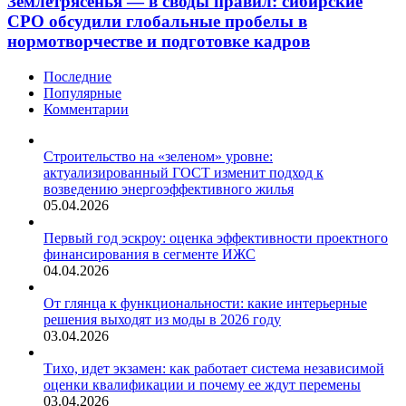
Землетрясенья — в своды правил: сибирские
года»
своды
СРО обсудили глобальные пробелы в
правил:
нормотворчестве и подготовке кадров
сибирские
СРО
Последние
обсудили
Популярные
глобальные
Комментарии
пробелы
в
нормотворчестве
Строительство на «зеленом» уровне:
и
актуализированный ГОСТ изменит подход к
подготовке
возведению энергоэффективного жилья
кадров
05.04.2026
Первый год эскроу: оценка эффективности проектного
финансирования в сегменте ИЖС
04.04.2026
От глянца к функциональности: какие интерьерные
решения выходят из моды в 2026 году
03.04.2026
Тихо, идет экзамен: как работает система независимой
оценки квалификации и почему ее ждут перемены
03.04.2026