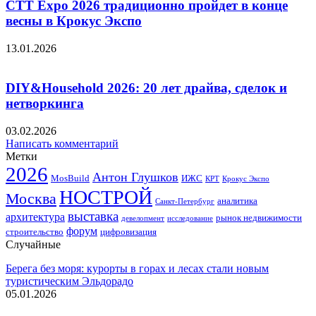
CTT Expo 2026 традиционно пройдет в конце
весны в Крокус Экспо
13.01.2026
DIY&Household 2026: 20 лет драйва, сделок и
нетворкинга
03.02.2026
Написать комментарий
Метки
2026
Антон Глушков
ИЖС
MosBuild
Крокус Экспо
КРТ
НОСТРОЙ
Москва
аналитика
Санкт-Петербург
выставка
архитектура
рынок недвижимости
девелопмент
исследование
форум
строительство
цифровизация
Случайные
Берега без моря: курорты в горах и лесах стали новым
туристическим Эльдорадо
05.01.2026