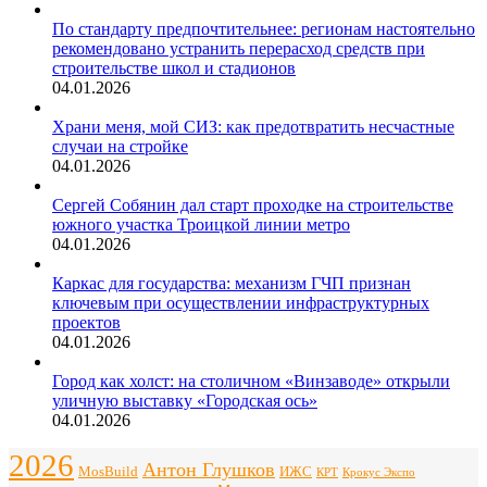
По стандарту предпочтительнее: регионам настоятельно
рекомендовано устранить перерасход средств при
строительстве школ и стадионов
04.01.2026
Храни меня, мой СИЗ: как предотвратить несчастные
случаи на стройке
04.01.2026
Сергей Собянин дал старт проходке на строительстве
южного участка Троицкой линии метро
04.01.2026
Каркас для государства: механизм ГЧП признан
ключевым при осуществлении инфраструктурных
проектов
04.01.2026
Город как холст: на столичном «Винзаводе» открыли
уличную выставку «Городская ось»
04.01.2026
2026
Антон Глушков
ИЖС
MosBuild
Крокус Экспо
КРТ