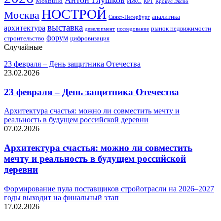
Антон Глушков
ИЖС
MosBuild
Крокус Экспо
КРТ
НОСТРОЙ
Москва
аналитика
Санкт-Петербург
выставка
архитектура
рынок недвижимости
девелопмент
исследование
форум
строительство
цифровизация
Случайные
23 февраля – День защитника Отечества
23.02.2026
23 февраля – День защитника Отечества
Архитектура счастья: можно ли совместить мечту и
реальность в будущем российской деревни
07.02.2026
Архитектура счастья: можно ли совместить
мечту и реальность в будущем российской
деревни
Формирование пула поставщиков стройотрасли на 2026–2027
годы выходит на финальный этап
17.02.2026