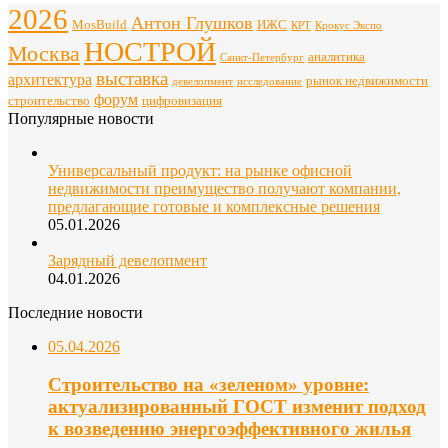
2026
Антон Глушков
ИЖС
MosBuild
Крокус Экспо
КРТ
НОСТРОЙ
Москва
аналитика
Санкт-Петербург
выставка
архитектура
рынок недвижимости
девелопмент
исследование
форум
строительство
цифровизация
Популярные новости
Универсальный продукт: на рынке офисной
недвижимости преимущество получают компании,
предлагающие готовые и комплексные решения
05.01.2026
Зарядный девелопмент
04.01.2026
Последние новости
05.04.2026
Строительство на «зеленом» уровне:
актуализированный ГОСТ изменит подход
к возведению энергоэффективного жилья