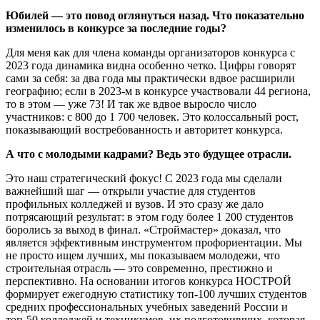
Юбилей — это повод оглянуться назад. Что показательно
изменилось в конкурсе за последние годы?
Для меня как для члена команды организаторов конкурса с
2023 года динамика видна особенно четко. Цифры говорят
сами за себя: за два года мы практически вдвое расширили
географию; если в 2023-м в конкурсе участвовали 44 региона,
то в этом — уже 73! И так же вдвое выросло число
участников: с 800 до 1 700 человек. Это колоссальный рост,
показывающий востребованность и авторитет конкурса.
А что с молодыми кадрами? Ведь это будущее отрасли.
Это наш стратегический фокус! С 2023 года мы сделали
важнейший шаг — открыли участие для студентов
профильных колледжей и вузов. И это сразу же дало
потрясающий результат: в этом году более 1 200 студентов
боролись за выход в финал. «Строймастер» доказал, что
является эффективным инструментом профориентации. Мы
не просто ищем лучших, мы показываем молодежи, что
строительная отрасль — это современно, престижно и
перспективно. На основании итогов конкурса НОСТРОЙ
формирует ежегодную статистику топ-100 лучших студентов
средних профессиональных учебных заведений России и
топ-50 колледжей и техникумов, их подготовивших, которая