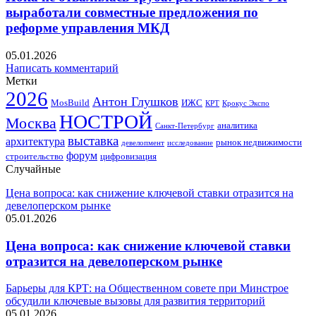
выработали совместные предложения по
реформе управления МКД
05.01.2026
Написать комментарий
Метки
2026
Антон Глушков
ИЖС
MosBuild
Крокус Экспо
КРТ
НОСТРОЙ
Москва
аналитика
Санкт-Петербург
выставка
архитектура
рынок недвижимости
девелопмент
исследование
форум
строительство
цифровизация
Случайные
Цена вопроса: как снижение ключевой ставки отразится на
девелоперском рынке
05.01.2026
Цена вопроса: как снижение ключевой ставки
отразится на девелоперском рынке
Барьеры для КРТ: на Общественном совете при Минстрое
обсудили ключевые вызовы для развития территорий
05.01.2026