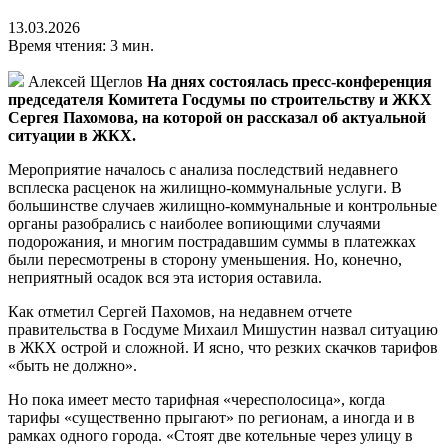
13.03.2026
Время чтения: 3 мин.
Алексей Щеглов
На днях состоялась пресс-конференция
председателя Комитета Госдумы по строительству и ЖКХ
Сергея Пахомова, на которой он рассказал об актуальной
ситуации в ЖКХ.
Мероприятие началось с анализа последствий недавнего
всплеска расценок на жилищно-коммунальные услуги. В
большинстве случаев жилищно-коммунальные и контрольные
органы разобрались с наиболее вопиющими случаями
подорожания, и многим пострадавшим суммы в платежках
были пересмотрены в сторону уменьшения. Но, конечно,
неприятный осадок вся эта история оставила.
Как отметил Сергей Пахомов, на недавнем отчете
правительства в Госдуме Михаил Мишустин назвал ситуацию
в ЖКХ острой и сложной. И ясно, что резких скачков тарифов
«быть не должно».
Но пока имеет место тарифная «чересполосица», когда
тарифы «существенно прыгают» по регионам, а иногда и в
рамках одного города. «Стоят две котельные через улицу в