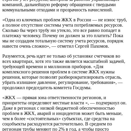
компаний, дальнейшую реформу обращения с твердыми
коммунальными отходами и прозрачность начислений.
«Одна из ключевых проблем ЖКХ в России — не износ труб,
а полное отсутствие системы учета потребляемых ресурсов.
Сколько бы через трубу ни утекло, это все равно попадет в
платежку человеку. Почему он должен за это платить? Пока
мы не создадим тотальную систему учета ресурсов, порядок
навести очень сложно», — отметил Сергей Пахомов.
Разумеется, речь идет не только об установке счетчиков во
всех квартирах, хотя это также является масштабной задачей,
требующей времени и миллионов приборов. «Для
комплексного решения проблем в системе ЖКХ нужны
решения, которые позволят разбюрократизировать отрасль,
убрать излишнее давление, регулирование, требования», —
продолжил председатель комитета Госдумы.
«ЖКХ — прямая зона ответственности регионов, и
приоритеты определяют местные власти », — подчеркнул он.
Даже в регионах с низкой бюджетной обеспеченностью
проблем в ЖКХ, аварий и инцидентов может быть меньше,
чем в более «состоятельных» субъектах, где средства на
соцобъекты расходуются расточительно. В среднем по
регионам трубы меняют по 2% в год, а чтобы просто