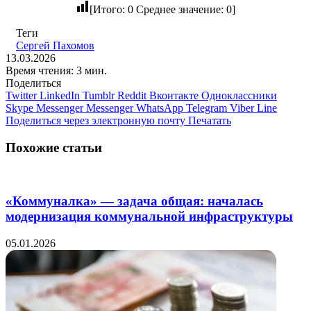
[Итого:
0
Среднее значение:
0
]
Теги
Сергей Пахомов
13.03.2026
Время чтения: 3 мин.
Поделиться
Twitter
LinkedIn
Tumblr
Reddit
Вконтакте
Одноклассники
Skype
Messenger
Messenger
WhatsApp
Telegram
Viber
Line
Поделиться через электронную почту
Печатать
Похожие статьи
«Коммуналка» — задача общая: началась
модернизация коммунальной инфраструктуры
05.01.2026