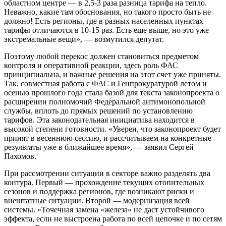
областном центре — в 2,5-3 раза разница тарифа на тепло.
Неважно, какие там обоснования, но такого просто быть не
должно! Есть регионы, где в разных населенных пунктах
тарифы отличаются в 10-15 раз. Есть еще выше, но это уже
экстремальные вещи», — возмутился депутат.
Поэтому любой перекос должен становиться предметом
контроля и оперативной реакции, здесь роль ФАС
принципиальна, и важные решения на этот счет уже приняты.
Так, совместная работа с ФАС и Генпрокуратурой летом и
осенью прошлого года стала базой для текста законопроекта о
расширении полномочий Федеральной антимонопольной
службы, вплоть до прямых решений по установлению
тарифов. Эта законодательная инициатива находится в
высокой степени готовности. «Уверен, что законопроект будет
принят в весеннюю сессию, и рассчитываем на конкретные
результаты уже в ближайшее время», — заявил Сергей
Пахомов.
При рассмотрении ситуации в секторе важно разделять два
контура. Первый — прохождение текущих отопительных
сезонов и поддержка регионов, где возникают риски и
внештатные ситуации. Второй — модернизация всей
системы. «Точечная замена «железа» не даст устойчивого
эффекта, если не выстроена работа по всей цепочке и по сетям