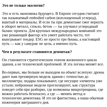
Это не только экология?
Это и есть экономика будущего. В Европе сегодня считают
так называемый embodied carbon (воплощенный углерод),
вшитый в материалы. И если ты при демонтаже смог вернуть
в оборот металл, стекло, бетон — ты улучшил углеродный
баланс проекта. Для крупных международных компаний это
уже решающий фактор: кто умеет работать чисто, тот
выигрывает тендер. ESG не просто три буквы, а настоящий
путь — как у самурая: не цель, а именно путь.
Чем в результате становится демонтаж?
Он становится стратегическим этапом жизненного цикла
здания, а не технической проблемой. И эта логика меняет все.
Во-первых, мы больше не выходим на объект вслепую: дроны
дают нам трехмерную модель здания с точностью до
миллиметра; лидары показывают, где несущие элементы уже
устали; нейронные модели прогнозируют, как структура
поведет себя при разборке, где возможны микротрещины, где
можно работать безопасно, а где — менять метод и
технологию демонтажа. И это не фантастика, а наша обычная
инженерия завтрашнего дня.