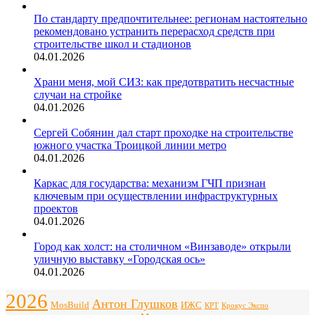
По стандарту предпочтительнее: регионам настоятельно
рекомендовано устранить перерасход средств при
строительстве школ и стадионов
04.01.2026
Храни меня, мой СИЗ: как предотвратить несчастные
случаи на стройке
04.01.2026
Сергей Собянин дал старт проходке на строительстве
южного участка Троицкой линии метро
04.01.2026
Каркас для государства: механизм ГЧП признан
ключевым при осуществлении инфраструктурных
проектов
04.01.2026
Город как холст: на столичном «Винзаводе» открыли
уличную выставку «Городская ось»
04.01.2026
2026
Антон Глушков
ИЖС
MosBuild
Крокус Экспо
КРТ