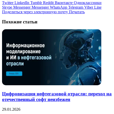
Twitter
LinkedIn
Tumblr
Reddit
Вконтакте
Одноклассники
Skype
Messenger
Messenger
WhatsApp
Telegram
Viber
Line
Поделиться через электронную почту
Печатать
Похожие статьи
Цифровизация нефтегазовой отрасли: переход на
отечественный софт неизбежен
29.01.2026