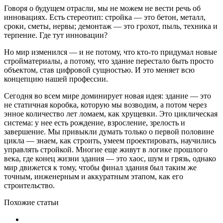
Говоря о будущем отрасли, мы не можем не вести речь об
инновациях. Есть стереотип: стройка — это бетон, металл,
сроки, сметы, нервы; демонтаж — это грохот, пыль, техника и
терпение. Где тут инновации?
Но мир изменился — и не потому, что кто-то придумал новые
стройматериалы, а потому, что здание перестало быть просто
объектом, став цифровой сущностью. И это меняет всю
концепцию нашей профессии.
Сегодня во всем мире доминирует новая идея: здание — это
не статичная коробка, которую мы возводим, а потом через
энное количество лет ломаем, как хрущевки. Это циклическая
система: у нее есть рождение, взросление, зрелость и
завершение. Мы привыкли думать только о первой половине
цикла — знаем, как строить, умеем проектировать, научились
управлять стройкой. Многие еще живут в логике прошлого
века, где конец жизни здания — это хаос, шум и грязь, однако
мир движется к тому, чтобы финал здания был таким же
точным, инженерным и аккуратным этапом, как его
строительство.
Похожие статьи