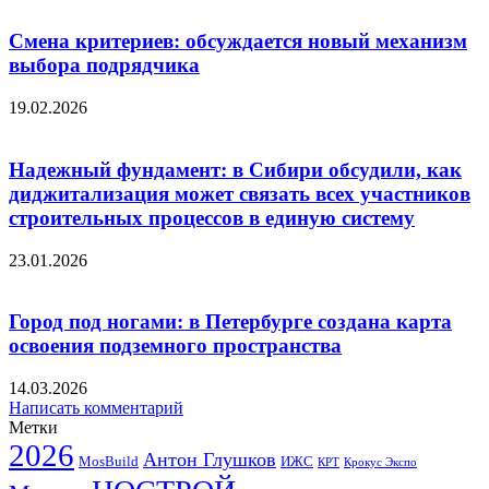
Смена критериев: обсуждается новый механизм
выбора подрядчика
19.02.2026
Надежный фундамент: в Сибири обсудили, как
диджитализация может связать всех участников
строительных процессов в единую систему
23.01.2026
Город под ногами: в Петербурге создана карта
освоения подземного пространства
14.03.2026
Написать комментарий
Метки
2026
Антон Глушков
ИЖС
MosBuild
Крокус Экспо
КРТ