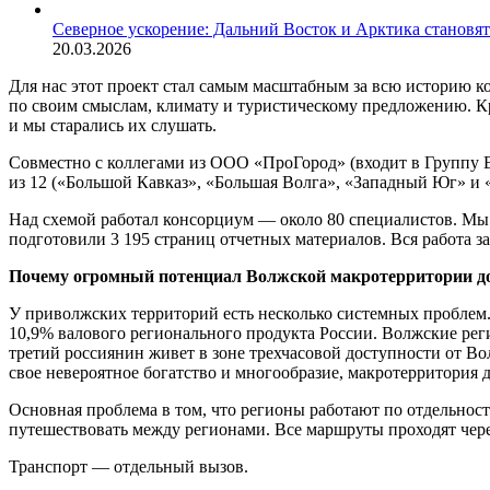
Северное ускорение: Дальний Восток и Арктика становя
20.03.2026
Для нас этот проект стал самым масштабным за всю историю 
по своим смыслам, климату и туристическому предложению. К
и мы старались их слушать.
Совместно с коллегами из ООО «ПроГород» (входит в Группу В
из 12 («Большой Кавказ», «Большая Волга», «Западный Юг» и 
Над схемой работал консорциум — около 80 специалистов. Мы п
подготовили 3 195 страниц отчетных материалов. Вся работа за
Почему огромный потенциал Волжской макротерритории до 
У приволжских территорий есть несколько системных проблем.
10,9% валового регионального продукта России. Волжские рег
третий россиянин живет в зоне трехчасовой доступности от Вол
свое невероятное богатство и многообразие, макротерритория д
Основная проблема в том, что регионы работают по отдельнос
путешествовать между регионами. Все маршруты проходят через
Транспорт — отдельный вызов.