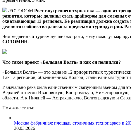
Время чтения: 5 мин.
/FOTODOM
Рост внутреннего турпотока — один из тренд
развития, которые должны стать драйвером для смежных о
охватывающая 13 регионов. Ее реализация должна создать 
делового сообщества далеко за пределами туриндустрии. Р
Чем медленный туризм лучше быстрого, кому помогут маршрут
СОЛОМИН.
Что такое проект «Большая Волга» и как он появился?
«Большая Волга» — это одна из 12 приоритетных туристических
Так 13 регионов, объединенных Волгой, стали единым турист
Изначально река была единственным связующим звеном для эт
Верхней отнесли Ивановскую, Костромскую, Нижегородскую, 
области. А к Нижней — Астраханскую, Волгоградскую и Сара
Похожие статьи
Москва фабричная: площадь столичных технопарков к 203
30.03.2026