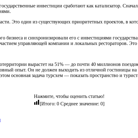
 государственные инвестиции сработают как катализатор. Снача
иями.
сти. Это один из существующих приоритетных проектов, в кото
о бизнеса и синхронизировали его с инвестициями государства. 
участием управляющей компании и локальных рестораторов. Это
кротерритории вырастет на 51% — до почти 40 миллионов поездок
шовный опыт. Он не должен выходить из отличной гостиницы на
том основная задача турсхем — показать пространство и турист
Нажмите, чтобы оценить статью!
[Итого:
0
Среднее значение:
0
]
м