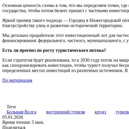
Основная ценность схемы в том, что мы определяем точки, где
государства, чтобы потом бизнес пришел с частными инвестиц
Яркий пример такого подхода — Городец в Нижегородской обла
благоустройству улиц и развитию исторической территории.
Мы детально проработали этот инвестиционный лот для частног
финансирования: федерального, частного, муниципального, с 
Есть ли прогноз по росту туристического потока?
Если стратегия будет реализована, то к 2030 году поток на ма
как синхронизировать инвестиции, чтобы турист получал бес
определенных местах инвестиций из различных источников. В э
По материалам
Теги
Большая Волга
внутренний туризм
круиз
туриз
05.01.2026
Время чтения: 5 мин.
Поделиться