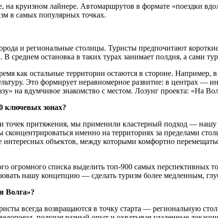
е, на круизном лайнере. Автомаршрутов в формате «поездки вдол
зм в самых популярных точках.
города и региональные столицы. Туристы предпочитают коротки
 среднем остановка в таких турах занимает полдня, а сами туры
ремя как остальные территории остаются в стороне. Например, 
льтуру. Это формирует неравномерное развитие: в центрах — и
зу» на вдумчивое знакомство с местом. Лозунг проекта: «На Во
0 ключевых зонах?
ми точек притяжения, мы применили кластерный подход — нашу
обы сконцентрироваться именно на территориях за пределами ст
е интересных объектов, между которыми комфортно перемещатьс
ного огромного списка выделить топ-900 самых перспективных т
лизовать нашу концепцию — сделать туризм более медленным, гл
я Волга»?
уристы всегда возвращаются в точку старта — региональную стол
с, велопоезд, получая разный опыт и охватывая удаленные лок