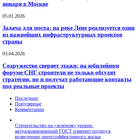
обсудят
и
января в Москве
в
в
конце
различных
Задача
05.01.2026
января
климатических
для
в
зонах
моста:
Задача для моста: на реке Лене реализуется один
Москве
России
на
из важнейших инфраструктурных проектов
реке
страны
Лене
реализуется
Содружество
03.04.2026
один
сверяет
из
этажи:
Содружество сверяет этажи: на юбилейном
важнейших
на
инфраструктурных
форуме СНГ строители не только обсудят
юбилейном
проектов
стратегии, но и получат работающие контакты
форуме
страны
под реальные проекты
СНГ
строители
не
Последние
только
Популярные
обсудят
Комментарии
стратегии,
но
Строительство на «зеленом» уровне:
и
актуализированный ГОСТ изменит подход к
получат
возведению энергоэффективного жилья
работающие