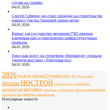
случаи на стройке
04.01.2026
Сергей Собянин дал старт проходке на строительстве
южного участка Троицкой линии метро
04.01.2026
Каркас для государства: механизм ГЧП признан
ключевым при осуществлении инфраструктурных
проектов
04.01.2026
Город как холст: на столичном «Винзаводе» открыли
уличную выставку «Городская ось»
04.01.2026
2026
Антон Глушков
ИЖС
MosBuild
Крокус Экспо
КРТ
НОСТРОЙ
Москва
аналитика
Санкт-Петербург
выставка
архитектура
рынок недвижимости
девелопмент
исследование
форум
строительство
цифровизация
Популярные новости