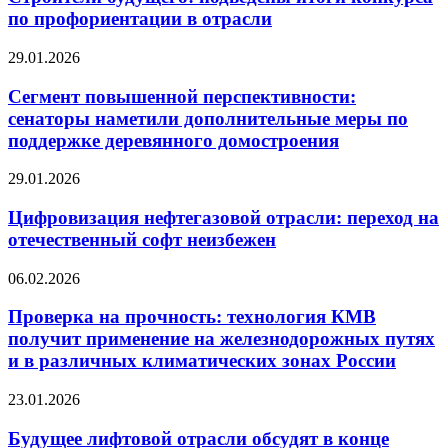
перепутье
итоги
по профориентации в отрасли
конкурса
по
Сегмент
29.01.2026
профориентации
повышенной
в
перспективности:
Сегмент повышенной перспективности:
отрасли
сенаторы
сенаторы наметили дополнительные меры по
наметили
поддержке деревянного домостроения
дополнительные
меры
Цифровизация
29.01.2026
по
нефтегазовой
поддержке
отрасли:
Цифровизация нефтегазовой отрасли: переход на
деревянного
переход
домостроения
отечественный софт неизбежен
на
отечественный
Проверка
06.02.2026
софт
на
неизбежен
прочность:
Проверка на прочность: технология КМВ
технология
получит применение на железнодорожных путях
КМВ
и в различных климатических зонах России
получит
применение
Будущее
23.01.2026
на
лифтовой
железнодорожных
отрасли
Будущее лифтовой отрасли обсудят в конце
путях