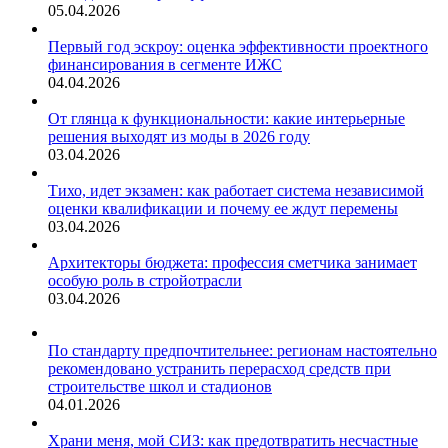
05.04.2026
контакты
под
Первый год эскроу: оценка эффективности проектного
реальные
финансирования в сегменте ИЖС
проекты
04.04.2026
От глянца к функциональности: какие интерьерные
решения выходят из моды в 2026 году
03.04.2026
Тихо, идет экзамен: как работает система независимой
оценки квалификации и почему ее ждут перемены
03.04.2026
Архитекторы бюджета: профессия сметчика занимает
особую роль в стройотрасли
03.04.2026
По стандарту предпочтительнее: регионам настоятельно
рекомендовано устранить перерасход средств при
строительстве школ и стадионов
04.01.2026
Храни меня, мой СИЗ: как предотвратить несчастные