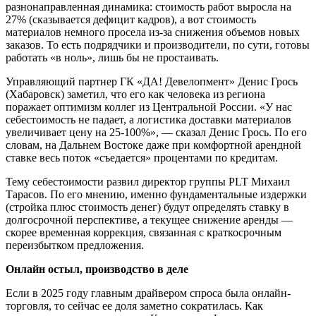
разнонаправленная динамика: стоимость работ выросла на
27% (сказывается дефицит кадров), а вот стоимость
материалов немного просела из-за снижения объемов новых
заказов. То есть подрядчики и производители, по сути, готовы
работать «в ноль», лишь бы не простаивать.
Управляющий партнер ГК «ДА! Девелопмент» Денис Грось
(Хабаровск) заметил, что его как человека из региона
поражает оптимизм коллег из Центральной России. «У нас
себестоимость не падает, а логистика доставки материалов
увеличивает цену на 25-100%», — сказал Денис Грось. По его
словам, на Дальнем Востоке даже при комфортной арендной
ставке весь поток «съедается» процентами по кредитам.
Тему себестоимости развил директор группы PLT Михаил
Тарасов. По его мнению, именно фундаментальные издержки
(стройка плюс стоимость денег) будут определять ставку в
долгосрочной перспективе, а текущее снижение аренды —
скорее временная коррекция, связанная с краткосрочным
переизбытком предложения.
Онлайн остыл, производство в деле
Если в 2025 году главным драйвером спроса была онлайн-
торговля, то сейчас ее доля заметно сократилась. Как