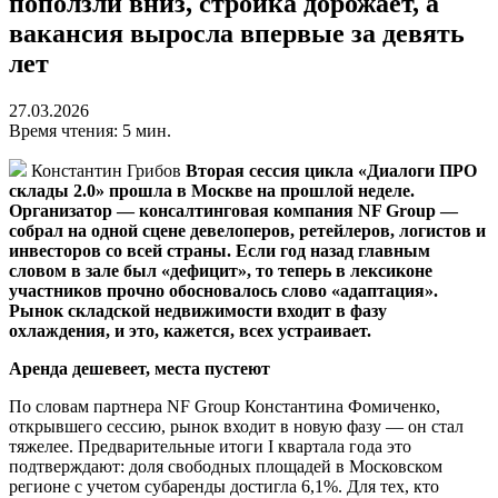
поползли вниз, стройка дорожает, а
вакансия выросла впервые за девять
лет
27.03.2026
Время чтения: 5 мин.
Константин Грибов
Вторая сессия цикла «Диалоги ПРО
склады 2.0» прошла в Москве на прошлой неделе.
Организатор — консалтинговая компания NF Group —
собрал на одной сцене девелоперов, ретейлеров, логистов и
инвесторов со всей страны. Если год назад главным
словом в зале был «дефицит», то теперь в лексиконе
участников прочно обосновалось слово «адаптация».
Рынок складской недвижимости входит в фазу
охлаждения, и это, кажется, всех устраивает.
Аренда дешевеет, места пустеют
По словам партнера NF Group Константина Фомиченко,
открывшего сессию, рынок входит в новую фазу — он стал
тяжелее. Предварительные итоги I квартала года это
подтверждают: доля свободных площадей в Московском
регионе с учетом субаренды достигла 6,1%. Для тех, кто