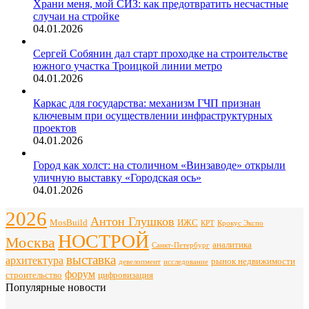
Храни меня, мой СИЗ: как предотвратить несчастные
случаи на стройке
04.01.2026
Сергей Собянин дал старт проходке на строительстве
южного участка Троицкой линии метро
04.01.2026
Каркас для государства: механизм ГЧП признан
ключевым при осуществлении инфраструктурных
проектов
04.01.2026
Город как холст: на столичном «Винзаводе» открыли
уличную выставку «Городская ось»
04.01.2026
2026
Антон Глушков
ИЖС
MosBuild
Крокус Экспо
КРТ
НОСТРОЙ
Москва
аналитика
Санкт-Петербург
выставка
архитектура
рынок недвижимости
девелопмент
исследование
форум
строительство
цифровизация
Популярные новости