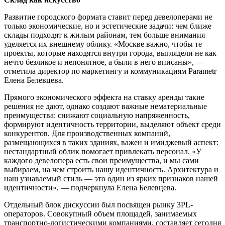
Развитие городского формата ставит перед девелоперами не
только экономические, но и эстетические задачи: чем ближе
склады подходят к жилым районам, тем больше внимания
уделяется их внешнему облику. «Москве важно, чтобы те
проекты, которые находятся внутри города, выглядели не как
нечто безликое и непонятное, а были в него вписаны», —
отметила директор по маркетингу и коммуникациям Parametr
Елена Белевцева.
Прямого экономического эффекта на ставку аренды такие
решения не дают, однако создают важные нематериальные
преимущества: снижают социальную напряженность,
формируют идентичность территории, выделяют объект среди
конкурентов. Для производственных компаний,
размещающихся в таких зданиях, важен и имиджевый аспект:
нестандартный облик помогает привлекать персонал. «У
каждого девелопера есть свои преимущества, и мы сами
выбираем, на чем строить нашу идентичность. Архитектура и
наш узнаваемый стиль — это один из ярких признаков нашей
идентичности», — подчеркнула Елена Белевцева.
Отдельный блок дискуссии был посвящен рынку 3PL-
операторов. Совокупный объем площадей, занимаемых
транспортно-логистическими компаниями, составляет сегодня