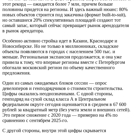
этот рекорд — ожидается более 7 млн, причем больше
половины придется на регионы. И здесь важный нюанс: 80%
новых объектов строится под заказчика (формат built-to-suit),
но оставшиеся 20% спекулятивных площадей создают тот
самый запас, который сейчас превращает рынок арендодателя
в рынок арендатора.
Особенно активно стройка идет в Казани, Краснодаре и
Новосибирске. Но не только в миллионниках, складские
объекты появляются в городах с населением 500 тыс. и
меньше. Региональная экспансия продолжается, и она уже
привела к тому, что впервые регионы вместе с Петербургом
обогнали московский регион по объему качественного
предложения.
Один из самых ожидаемых блоков сессии — опрос
девелоперов и генподрядчиков о стоимости строительства.
Цифры оказались неоднозначными. С одной стороны,
генподряд на сухой склад класса А в Центральном
федеральном округе сегодня оценивается в среднем в 67 600
рублей за квадратный метр (без учета земли и внешних сетей).
Это первое снижение с 2020 года — примерно на 4% по
сравнению с сентябрем 2025-го.
С другой стороны, внутри этой цифры скрывается