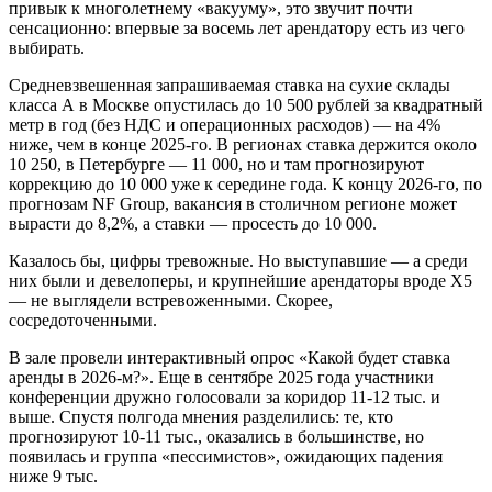
привык к многолетнему «вакууму», это звучит почти
сенсационно: впервые за восемь лет арендатору есть из чего
выбирать.
Средневзвешенная запрашиваемая ставка на сухие склады
класса А в Москве опустилась до 10 500 рублей за квадратный
метр в год (без НДС и операционных расходов) — на 4%
ниже, чем в конце 2025-го. В регионах ставка держится около
10 250, в Петербурге — 11 000, но и там прогнозируют
коррекцию до 10 000 уже к середине года. К концу 2026-го, по
прогнозам NF Group, вакансия в столичном регионе может
вырасти до 8,2%, а ставки — просесть до 10 000.
Казалось бы, цифры тревожные. Но выступавшие — а среди
них были и девелоперы, и крупнейшие арендаторы вроде Х5
— не выглядели встревоженными. Скорее,
сосредоточенными.
В зале провели интерактивный опрос «Какой будет ставка
аренды в 2026-м?». Еще в сентябре 2025 года участники
конференции дружно голосовали за коридор 11-12 тыс. и
выше. Спустя полгода мнения разделились: те, кто
прогнозируют 10-11 тыс., оказались в большинстве, но
появилась и группа «пессимистов», ожидающих падения
ниже 9 тыс.