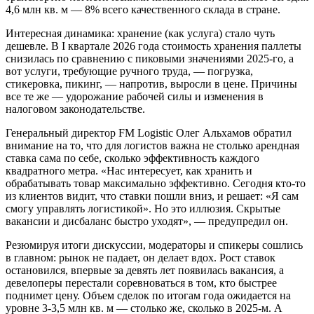
4,6 млн кв. м — 8% всего качественного склада в стране.
Интересная динамика: хранение (как услуга) стало чуть
дешевле. В I квартале 2026 года стоимость хранения паллеты
снизилась по сравнению с пиковыми значениями 2025-го, а
вот услуги, требующие ручного труда, — погрузка,
стикеровка, пикинг, — напротив, выросли в цене. Причины
все те же — удорожание рабочей силы и изменения в
налоговом законодательстве.
Генеральный директор FM Logistic Олег Альхамов обратил
внимание на то, что для логистов важна не столько арендная
ставка сама по себе, сколько эффективность каждого
квадратного метра. «Нас интересует, как хранить и
обрабатывать товар максимально эффективно. Сегодня кто-то
из клиентов видит, что ставки пошли вниз, и решает: «Я сам
смогу управлять логистикой». Но это иллюзия. Скрытые
вакансии и дисбаланс быстро уходят», — предупредил он.
Резюмируя итоги дискуссии, модераторы и спикеры сошлись
в главном: рынок не падает, он делает вдох. Рост ставок
остановился, впервые за девять лет появилась вакансия, а
девелоперы перестали соревноваться в том, кто быстрее
поднимет цену. Объем сделок по итогам года ожидается на
уровне 3-3,5 млн кв. м — столько же, сколько в 2025-м. А