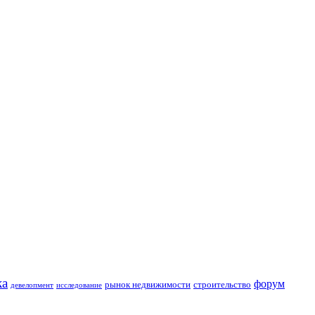
ка
форум
строительство
рынок недвижимости
девелопмент
исследование