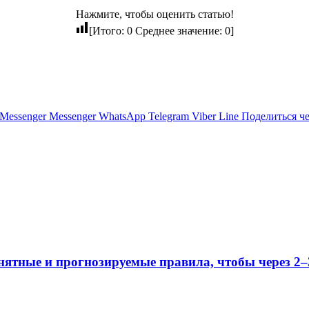
Нажмите, чтобы оценить статью!
[Итого:
0
Среднее значение:
0
]
Messenger
Messenger
WhatsApp
Telegram
Viber
Line
Поделиться ч
ятные и прогнозируемые правила, чтобы через 2–