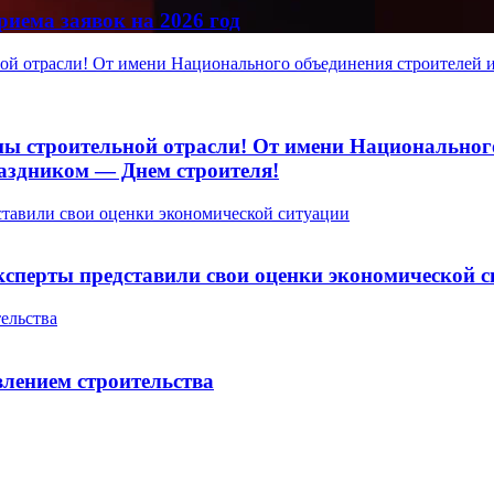
иема заявок на 2026 год
ой отрасли! От имени Национального объединения строителей и
ы строительной отрасли! От имени Национального
аздником — Днем строителя!
тавили свои оценки экономической ситуации
сперты представили свои оценки экономической с
ельства
лением строительства