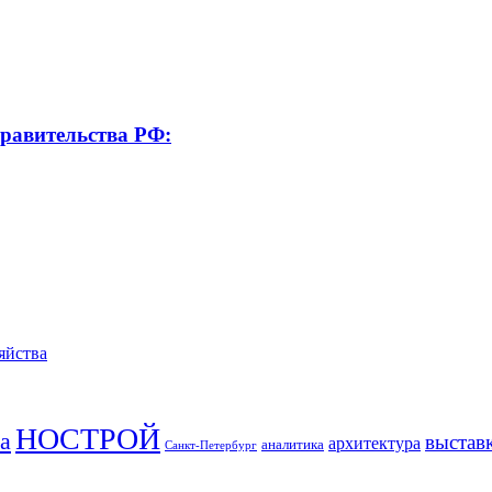
равительства РФ:
яйства
НОСТРОЙ
а
выстав
архитектура
аналитика
Санкт-Петербург