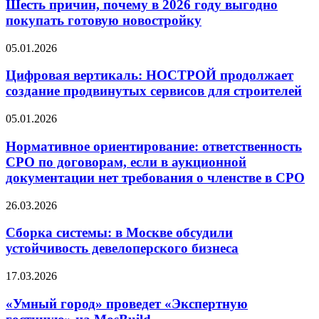
почему
Шесть причин, почему в 2026 году выгодно
в
покупать готовую новостройку
2026
году
Цифровая
05.01.2026
выгодно
вертикаль:
покупать
НОСТРОЙ
Цифровая вертикаль: НОСТРОЙ продолжает
готовую
продолжает
создание продвинутых сервисов для строителей
новостройку
создание
продвинутых
Нормативное
05.01.2026
сервисов
ориентирование:
для
ответственность
Нормативное ориентирование: ответственность
строителей
СРО
СРО по договорам, если в аукционной
по
документации нет требования о членстве в СРО
договорам,
если
Сборка
26.03.2026
в
системы:
аукционной
в
Сборка системы: в Москве обсудили
документации
Москве
нет
устойчивость девелоперского бизнеса
обсудили
требования
устойчивость
о
«Умный
17.03.2026
девелоперского
членстве
город»
бизнеса
в
проведет
«Умный город» проведет «Экспертную
СРО
«Экспертную