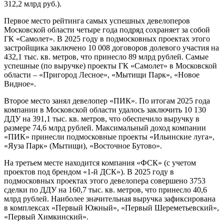
312,2 млрд руб.).
Первое место рейтинга самых успешных девелоперов
Московской области четыре года подряд сохраняет за собой
ГК «Самолет». В 2025 году в подмосковных проектах этого
застройщика заключено 10 008 договоров долевого участия на
432,1 тыс. кв. метров, что принесло 89 млрд рублей. Самые
успешные (по выручке) проекты ГК «Самолет» в Московской
области – «Пригород Лесное», «Мытищи Парк», «Новое
Видное».
Второе место занял девелопер «ПИК». По итогам 2025 года
компании в Московской области удалось заключить 10 130
ДДУ на 391,1 тыс. кв. метров, что обеспечило выручку в
размере 74,6 млрд рублей. Максимальный доход компании
«ПИК» принесли подмосковные проекты «Ильинские луга»,
«Яуза Парк» (Мытищи), «Восточное Бутово».
На третьем месте находится компания «ФСК» (с учетом
проектов под брендом «1-й ДСК»). В 2025 году в
подмосковных проектах этого девелопера совершено 3753
сделки по ДДУ на 160,7 тыс. кв. метров, что принесло 40,6
млрд рублей. Наиболее значительная выручка зафиксирована
в комплексах «Первый Южный», «Первый Шереметьевский»,
«Первый Химкинский».