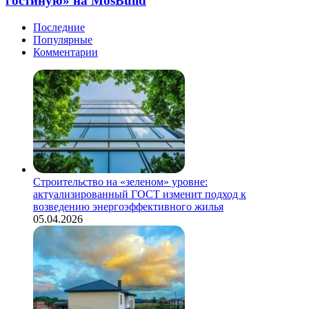
гостиную» на MosBuild
гостиную»
на
Последние
MosBuild
Популярные
Комментарии
Строительство на «зеленом» уровне:
актуализированный ГОСТ изменит подход к
возведению энергоэффективного жилья
05.04.2026