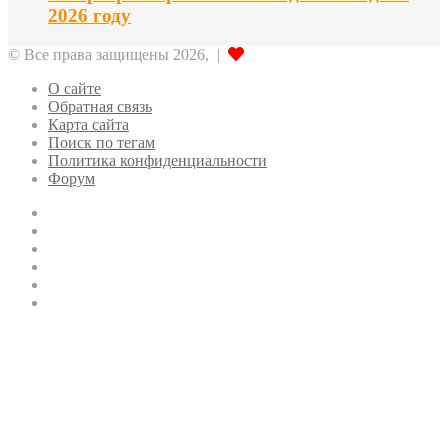
2026 году
© Все права защищены 2026, |
О сайте
Обратная связь
Карта сайта
Поиск по тегам
Политика конфиденциальности
Форум
Twitter
LinkedIn
vk.com
Одноклассники
Telegram
RSS
Кнопка
«Наверх»