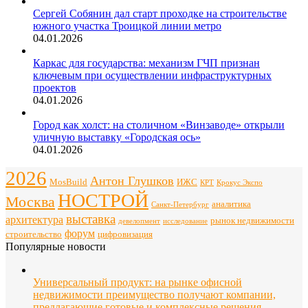
Сергей Собянин дал старт проходке на строительстве
южного участка Троицкой линии метро
04.01.2026
Каркас для государства: механизм ГЧП признан
ключевым при осуществлении инфраструктурных
проектов
04.01.2026
Город как холст: на столичном «Винзаводе» открыли
уличную выставку «Городская ось»
04.01.2026
2026
Антон Глушков
ИЖС
MosBuild
Крокус Экспо
КРТ
НОСТРОЙ
Москва
аналитика
Санкт-Петербург
выставка
архитектура
рынок недвижимости
девелопмент
исследование
форум
строительство
цифровизация
Популярные новости
Универсальный продукт: на рынке офисной
недвижимости преимущество получают компании,
предлагающие готовые и комплексные решения