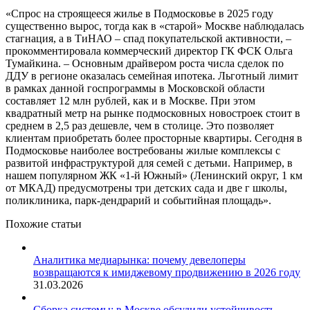
«Спрос на строящееся жилье в Подмосковье в 2025 году
существенно вырос, тогда как в «старой» Москве наблюдалась
стагнация, а в ТиНАО – спад покупательской активности, –
прокомментировала коммерческий директор ГК ФСК Ольга
Тумайкина. – Основным драйвером роста числа сделок по
ДДУ в регионе оказалась семейная ипотека. Льготный лимит
в рамках данной госпрограммы в Московской области
составляет 12 млн рублей, как и в Москве. При этом
квадратный метр на рынке подмосковных новостроек стоит в
среднем в 2,5 раз дешевле, чем в столице. Это позволяет
клиентам приобретать более просторные квартиры. Сегодня в
Подмосковье наиболее востребованы жилые комплексы с
развитой инфраструктурой для семей с детьми. Например, в
нашем популярном ЖК «1-й Южный» (Ленинский округ, 1 км
от МКАД) предусмотрены три детских сада и две г школы,
поликлиника, парк-дендрарий и событийная площадь».
Похожие статьи
Аналитика медиарынка: почему девелоперы
возвращаются к имиджевому продвижению в 2026 году
31.03.2026
Сборка системы: в Москве обсудили устойчивость