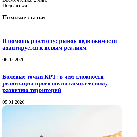
Поделиться
Twitter
LinkedIn
Tumblr
Reddit
Вконтакте
Одноклассники
Skype
Messenger
Messenger
WhatsApp
Telegram
Viber
Line
Поделиться
Печатать
через
Похожие статьи
электронную
почту
В помощь риэлтору: рынок недвижимости
адаптируется к новым реалиям
06.02.2026
Болевые точки КРТ: в чем сложности
реализации проектов по комплексному
развитию территорий
05.01.2026