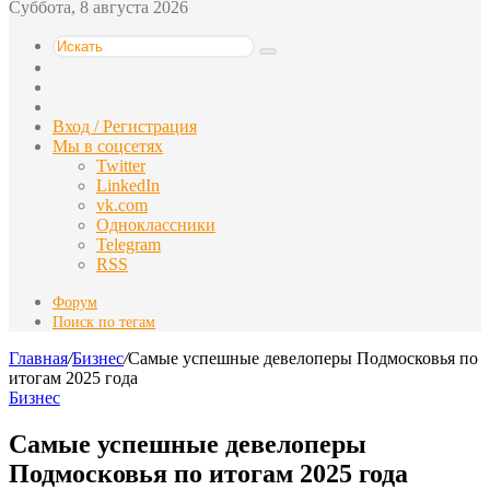
Суббота, 8 августа 2026
Искать
Switch
skin
Sidebar
Случайная
статья
Вход / Регистрация
Мы в соцсетях
Twitter
LinkedIn
vk.com
Одноклассники
Telegram
RSS
Форум
Поиск по тегам
Главная
/
Бизнес
/
Самые успешные девелоперы Подмосковья по
итогам 2025 года
Бизнес
Самые успешные девелоперы
Подмосковья по итогам 2025 года