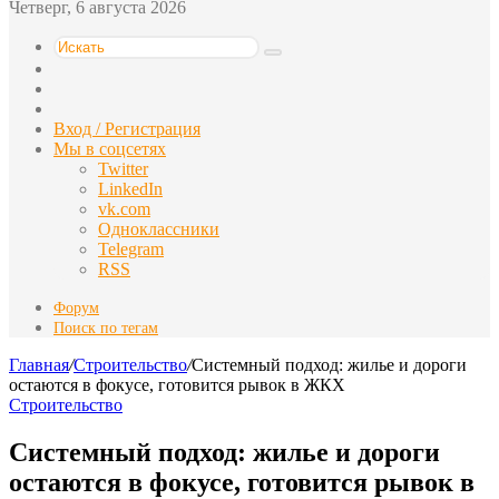
Четверг, 6 августа 2026
Искать
Switch
skin
Sidebar
Случайная
статья
Вход / Регистрация
Мы в соцсетях
Twitter
LinkedIn
vk.com
Одноклассники
Telegram
RSS
Форум
Поиск по тегам
Главная
/
Строительство
/
Системный подход: жилье и дороги
остаются в фокусе, готовится рывок в ЖКХ
Строительство
Системный подход: жилье и дороги
остаются в фокусе, готовится рывок в