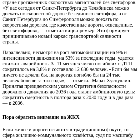
стране протяженных скоростных магистралей без светофоров.
«У нас сегодня от Санкт-Петербурга до Челябинска можно
доехать по скоростной дороге без единого светофора, а от
Санкт-Петербурга до Симферополя можно доехать по
скоростным дорогам, где качественные дороги, освещенные,
без светофоров», — отметил вице-премьер. Это формирует
принципиально новый каркас транспортной связности
страны.
Параллельно, несмотря на рост автомобилизации на 9% и
интенсивности движения на 53% за последние годы, удается
снижать аварийность. За 11 месяцев число погибших в ДТП
сократилось на 3,8% и составило 12 636 человек. «Если бы мы
ничего не делали бы, на дорогах погибло бы на 24 тыс.
человек больше за эти годы», — отметил Марат Хуснуллин.
Принятая президентским указом Стратегия безопасности
дорожного движения до 2036 года ставит амбициозную цель:
сократить смертность в полтора раза к 2030 году и в два раза
— к 2036.
Пора обратить внимание на ЖКХ
Если жилье и дороги остаются в традиционном фокусе, то
сфера жилищно-коммунального хозяйства, судя по масштабу