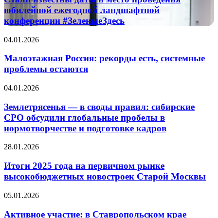
и
юбилейной ежегодной ландшафтной
место
конференции #ЗеленыеЗдесь
проведения
юбилейной
Малоэтажная
04.01.2026
ежегодной
Россия:
ландшафтной
рекорды
Малоэтажная Россия: рекорды есть, системные
конференции
есть,
#ЗеленыеЗдесь
проблемы остаются
системные
проблемы
Землетрясенья
04.01.2026
остаются
—
в
Землетрясенья — в своды правил: сибирские
своды
СРО обсудили глобальные пробелы в
правил:
нормотворчестве и подготовке кадров
сибирские
СРО
Итоги
28.01.2026
обсудили
2025
глобальные
года
Итоги 2025 года на первичном рынке
пробелы
на
в
высокобюджетных новостроек Старой Москвы
первичном
нормотворчестве
рынке
и
Активное
05.01.2026
высокобюджетных
подготовке
участие:
новостроек
кадров
в
Активное участие: в Ставропольском крае
Старой