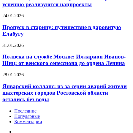
Ставропольском
успешно реализуются нацпроекты
Москвы
крае
успешно
Пропуск
24.01.2026
реализуются
в
нацпроекты
старину:
Пропуск в старину: путешествие в даровитую
путешествие
Елабугу
в
даровитую
Полвека
31.01.2026
Елабугу
на
службе
Полвека на службе Москве: Илларион Иванов-
Москве:
Шиц: от венского сецессиона до ордена Ленина
Илларион
Иванов-
Январский
28.01.2026
Шиц:
коллапс:
от
из-
Январский коллапс: из-за серии аварий жители
венского
за
шахтерских городов Ростовской области
сецессиона
серии
до
остались без воды
аварий
ордена
жители
Ленина
Последние
шахтерских
Популярные
городов
Комментарии
Ростовской
области