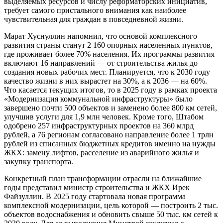
выделяемых ресурсов и числу реформаторских инициатив,
требует самого пристального внимания как наиболее
чувствительная для граждан в повседневной жизни.
Марат Хуснуллин напомнил, что основой комплексного
развития страны станут 2 160 опорных населенных пунктов,
где проживает более 70% населения. Их программы развития
включают 16 направлений — от строительства жилья до
создания новых рабочих мест. Планируется, что к 2030 году
качество жизни в них вырастет на 30%, а к 2036 — на 60%.
Что касается текущих итогов, то в 2025 году в рамках проекта
«Модернизация коммунальной инфраструктуры» было
завершено почти 500 объектов и заменено более 800 км сетей,
улучшив услуги для 1,9 млн человек. Кроме того, Штабом
одобрено 257 инфраструктурных проектов на 360 млрд
рублей, а 76 регионам согласовано направление более 1 трлн
рублей из списанных бюджетных кредитов именно на нужды
ЖКХ: замену лифтов, расселение из аварийного жилья и
закупку транспорта.
Конкретный план трансформации отрасли на ближайшие
годы представил министр строительства и ЖКХ Ирек
Файзуллин. В 2025 году стартовала новая программа
комплексной модернизации, цель которой — построить 2 тыс.
объектов водоснабжения и обновить свыше 50 тыс. км сетей к