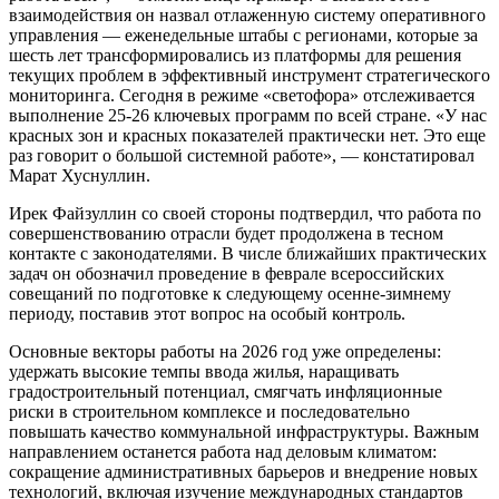
взаимодействия он назвал отлаженную систему оперативного
управления — еженедельные штабы с регионами, которые за
шесть лет трансформировались из платформы для решения
текущих проблем в эффективный инструмент стратегического
мониторинга. Сегодня в режиме «светофора» отслеживается
выполнение 25-26 ключевых программ по всей стране. «У нас
красных зон и красных показателей практически нет. Это еще
раз говорит о большой системной работе», — констатировал
Марат Хуснуллин.
Ирек Файзуллин со своей стороны подтвердил, что работа по
совершенствованию отрасли будет продолжена в тесном
контакте с законодателями. В числе ближайших практических
задач он обозначил проведение в феврале всероссийских
совещаний по подготовке к следующему осенне-зимнему
периоду, поставив этот вопрос на особый контроль.
Основные векторы работы на 2026 год уже определены:
удержать высокие темпы ввода жилья, наращивать
градостроительный потенциал, смягчать инфляционные
риски в строительном комплексе и последовательно
повышать качество коммунальной инфраструктуры. Важным
направлением останется работа над деловым климатом:
сокращение административных барьеров и внедрение новых
технологий, включая изучение международных стандартов