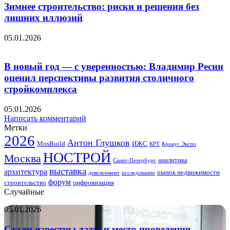
Зимнее строительство: риски и решения без
лишних иллюзий
05.01.2026
В новый год — с уверенностью: Владимир Ресин
оценил перспективы развития столичного
стройкомплекса
05.01.2026
Написать комментарий
Метки
2026
Антон Глушков
ИЖС
MosBuild
Крокус Экспо
КРТ
НОСТРОЙ
Москва
аналитика
Санкт-Петербург
выставка
архитектура
рынок недвижимости
девелопмент
исследование
форум
строительство
цифровизация
Случайные
Стали
05.01.2026
известны
даты
Стали известны даты и место проведения