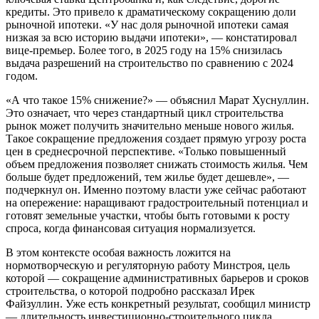
кредиты. Это привело к драматическому сокращению доли
рыночной ипотеки. «У нас доля рыночной ипотеки самая
низкая за всю историю выдачи ипотеки», — констатировал
вице-премьер. Более того, в 2025 году на 15% снизилась
выдача разрешений на строительство по сравнению с 2024
годом.
«А что такое 15% снижение?» — объяснил Марат Хуснуллин.
Это означает, что через стандартный цикл строительства
рынок может получить значительно меньше нового жилья.
Такое сокращение предложения создает прямую угрозу роста
цен в среднесрочной перспективе. «Только повышенный
объем предложения позволяет снижать стоимость жилья. Чем
больше будет предложений, тем жилье будет дешевле», —
подчеркнул он. Именно поэтому власти уже сейчас работают
на опережение: наращивают градостроительный потенциал и
готовят земельные участки, чтобы быть готовыми к росту
спроса, когда финансовая ситуация нормализуется.
В этом контексте особая важность ложится на
нормотворческую и регуляторную работу Минстроя, цель
которой — сокращение административных барьеров и сроков
строительства, о которой подробно рассказал Ирек
Файзуллин. Уже есть конкретный результат, сообщил министр
— длительность инвестиционно-строительного цикла