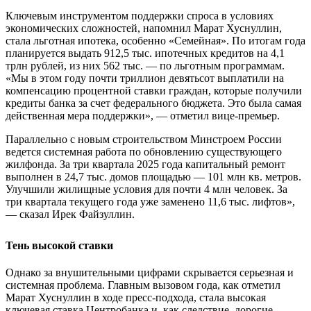
Ключевым инструментом поддержки спроса в условиях
экономических сложностей, напомнил Марат Хуснуллин,
стала льготная ипотека, особенно «Семейная». По итогам года
планируется выдать 912,5 тыс. ипотечных кредитов на 4,1
трлн рублей, из них 562 тыс. — по льготным программам.
«Мы в этом году почти триллион девятьсот выплатили на
компенсацию процентной ставки граждан, которые получили
кредиты банка за счет федерального бюджета. Это была самая
действенная мера поддержки», — отметил вице-премьер.
Параллельно с новым строительством Минстроем России
ведется системная работа по обновлению существующего
жилфонда. За три квартала 2025 года капитальный ремонт
выполнен в 24,7 тыс. домов площадью — 101 млн кв. метров.
Улучшили жилищные условия для почти 4 млн человек. За
три квартала текущего года уже заменено 11,6 тыс. лифтов»,
— сказал Ирек Файзуллин.
Тень высокой ставки
Однако за внушительными цифрами скрывается серьезная и
системная проблема. Главным вызовом года, как отметил
Марат Хуснуллин в ходе пресс-подхода, стала высокая
ключевая ставка Центробанка и, как следствие, дорогие