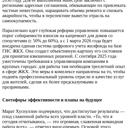
2030 году. Для ее выполнения Минстрой заключил с
регионами адресные соглашения, обязывающие их привлекать
частные инвестиции, наращивать объемы ремонта и снижать
аварийность, чтобы в перспективе вывести отрасль на
самоокупаемость.
Параллельно идет глубокая реформа управления: повышается
порог собираемости взносов на капремонт для домов со
спецсчетами (с 50% до 60%), а с 1 марта 2026 года будет
внедрена единая система цифрового учета жилфонда на базе
ГИС ЖКХ. Она создаст объективную картину его состояния
для принятия взвешенных решений. С сентября 2025 года
ужесточены требования к управляющим компаниям в
крупных городах: для работы там необходим трехлетний опыт
в сфере ЖКХ. Эти меры в комплексе направлены на то, чтобы
поднять профессиональный уровень отрасли и качество услуг
для жителей, сделав их более предсказуемыми и
прозрачными.
Светофоры эффективности и планы на будущее
Марат Хуснуллин подчеркнул, что достигнутые результаты —
плод слаженной работы всех уровней власти. «То, что я
сегодня отчитываюсь, — это огромная, слаженная командная
работа всех», — отметил вице-премьер. Основой этого