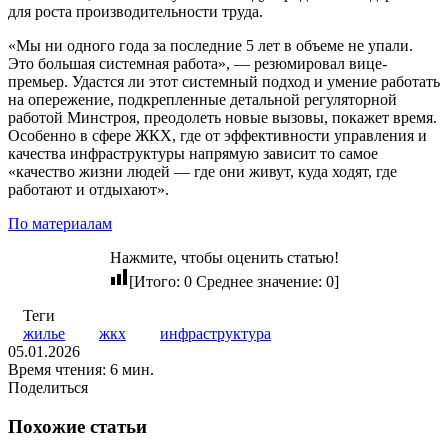
для роста производительности труда.
«Мы ни одного года за последние 5 лет в объеме не упали.
Это большая системная работа», — резюмировал вице-
премьер. Удастся ли этот системный подход и умение работать
на опережение, подкрепленные детальной регуляторной
работой Минстроя, преодолеть новые вызовы, покажет время.
Особенно в сфере ЖКХ, где от эффективности управления и
качества инфраструктуры напрямую зависит то самое
«качество жизни людей — где они живут, куда ходят, где
работают и отдыхают».
По материалам
Нажмите, чтобы оценить статью!
[Итого:
0
Среднее значение:
0
]
Теги
жилье
жкх
инфраструктура
05.01.2026
Время чтения: 6 мин.
Поделиться
Twitter
LinkedIn
Tumblr
Reddit
Вконтакте
Одноклассники
Skype
Messenger
Messenger
WhatsApp
Telegram
Viber
Line
Поделиться
Печатать
через
Похожие статьи
электронную