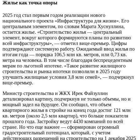
Жилье как точка опоры
2025 год стал первым годом реализации нового
национального проекта «Инфраструктура для жизни». Его
центральным элементом, по словам Марата Хуснуллина,
остается жилье. «Строительство жилья — центральный
элемент, вокруг которого формируются планы по развитию
всей инфраструктуры», — отметил вице-премьер. Цифры
подтверждают системную работу. Ожидаемый ввод жилья по
итогам года — порядка 106,5 млн кв. метров, или 0,73 кв.
метра на человека. В том числе благодаря беспрецедентным
мерам по льготной ипотеке. «Такое развитие жилищного
строительства и рынка ипотеки позволили в 2025 году
улучшить жилищные условия 3,8 млн семей», — подчеркнул
вице-премьер.
Министр строительства и ЖКХ Ирек Файзуллин
детализировал картину, подчеркнув не только объемы, но и
мощный задел на будущее. Он сообщил, что объем
квартирного жилья в стройке на конец года достиг 121 млн
кв. метров (около 2,5 млн квартир), что больше показателя
прошлого года. Застройку ведут 4430 компаний по всей
стране. Но что еще важнее — сформирован огромный
градостроительный потенциал, который, с учетом
действующих разрешений на строительство на 1 декабря 2025