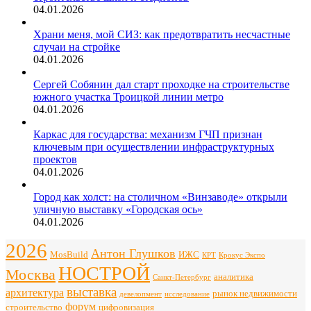
04.01.2026
Храни меня, мой СИЗ: как предотвратить несчастные
случаи на стройке
04.01.2026
Сергей Собянин дал старт проходке на строительстве
южного участка Троицкой линии метро
04.01.2026
Каркас для государства: механизм ГЧП признан
ключевым при осуществлении инфраструктурных
проектов
04.01.2026
Город как холст: на столичном «Винзаводе» открыли
уличную выставку «Городская ось»
04.01.2026
2026
Антон Глушков
ИЖС
MosBuild
Крокус Экспо
КРТ
НОСТРОЙ
Москва
аналитика
Санкт-Петербург
выставка
архитектура
рынок недвижимости
девелопмент
исследование
форум
строительство
цифровизация