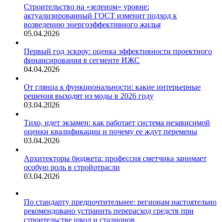
остались
Строительство на «зеленом» уровне:
без
актуализированный ГОСТ изменит подход к
воды
возведению энергоэффективного жилья
05.04.2026
Первый год эскроу: оценка эффективности проектного
финансирования в сегменте ИЖС
04.04.2026
От глянца к функциональности: какие интерьерные
решения выходят из моды в 2026 году
03.04.2026
Тихо, идет экзамен: как работает система независимой
оценки квалификации и почему ее ждут перемены
03.04.2026
Архитекторы бюджета: профессия сметчика занимает
особую роль в стройотрасли
03.04.2026
По стандарту предпочтительнее: регионам настоятельно
рекомендовано устранить перерасход средств при
строительстве школ и стадионов