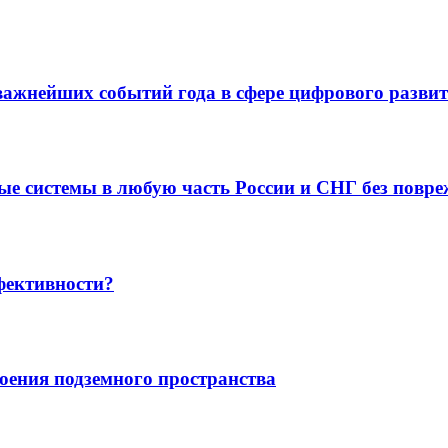
з важнейших событий года в сфере цифрового разви
ные системы в любую часть России и СНГ без повр
фективности?
воения подземного пространства