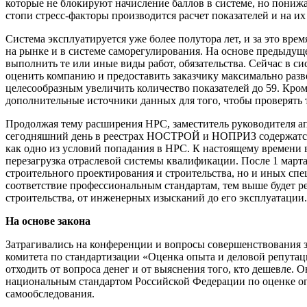
которые не блокируют начисление баллов в системе, но пониж
стопи стресс-факторы производится расчет показателей и на и
Система эксплуатируется уже более полутора лет, и за это вре
на рынке и в системе саморегулирования. На основе предыдуще
выполнить те или иные виды работ, обязательства. Сейчас в си
оценить компанию и предоставить заказчику максимально разв
целесообразным увеличить количество показателей до 59. Кром
дополнительные источники данных для того, чтобы проверять т
Продолжая тему расширения НРС, заместитель руководителя ап
сегодняшний день в реестрах НОСТРОЙ и НОПРИЗ содержатся с
как одно из условий попадания в НРС. К настоящему времени 
перезагрузка отраслевой системы квалификации. После 1 мар
строительного проектирования и строительства, но и иных спе
соответствие профессиональным стандартам, тем выше будет р
строительства, от инженерных изысканий до его эксплуатации.
На основе закона
Затрагивались на конференции и вопросы совершенствования 
комитета по стандартизации «Оценка опыта и деловой репутаци
отходить от вопроса денег и от выяснения того, кто дешевле
национальным стандартом Российской Федерации по оценке опы
самообследования.