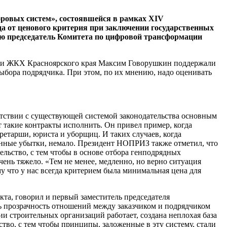
фровых систем», состоявшейся в рамках XIV
а от ценового критерия при заключении государственных
ию председатель Комитета по цифровой трансформации
ва и ЖКХ Красноярского края Максим Говорушкин поддержали
ыбора подрядчика. При этом, по их мнению, надо оценивать
тствии с существующей системой законодательства основным
 такие контракты исполнить. Он привел пример, когда
ретарши, юриста и уборщиц. И таких случаев, когда
сенные убытки, немало. Президент НОПРИЗ также отметил, что
ельство, с тем чтобы в основе отбора генподрядных
ень тяжело. «Тем не менее, медленно, но верно ситуация
ому что у нас всегда критерием была минимальная цена для
кта, говорил и первый заместитель председателя
 прозрачность отношений между заказчиком и подрядчиком
и строительных организаций работает, создана неплохая база
тво, с тем чтобы принципы, заложенные в эту систему, стали