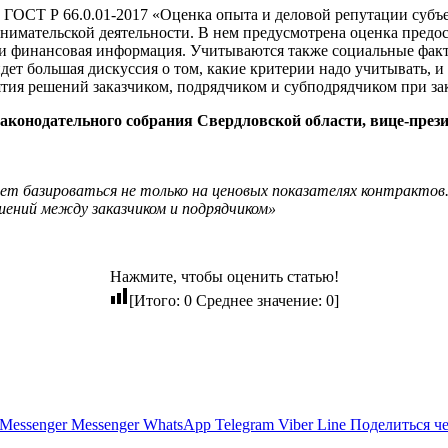
 ГОСТ Р 66.0.01-2017 «Оценка опыта и деловой репутации субъ
инимательской деятельности. В нем предусмотрена оценка пред
а и финансовая информация. Учитываются также социальные факт
дет большая дискуссия о том, какие критерии надо учитывать, и
тия решений заказчиком, подрядчиком и субподрядчиком при за
конодательного собрания Свердловской области, вице-пре
дет базироваться не только на ценовых показателях контрактов
шений между заказчиком и подрядчиком»
Нажмите, чтобы оценить статью!
[Итого:
0
Среднее значение:
0
]
Messenger
Messenger
WhatsApp
Telegram
Viber
Line
Поделиться ч