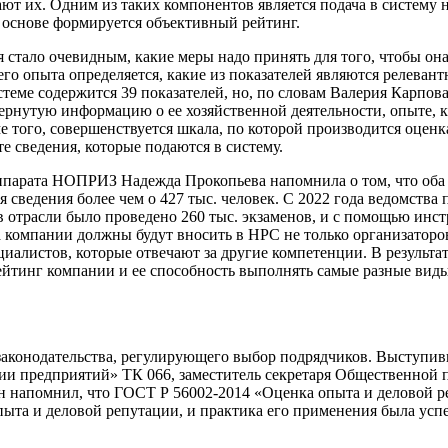
ают их. Одним из таких компонентов является подача в систему
х основе формируется объективный рейтинг.
мя стало очевидным, какие меры надо принять для того, чтобы он
го опыта определяется, какие из показателей являются релевант
стеме содержится 39 показателей, но, по словам Валерия Карпова
ернутую информацию о ее хозяйственной деятельности, опыте, к
е того, совершенствуется шкала, по которой производится оцен
е сведения, которые подаются в систему.
парата НОПРИЗ Надежда Прокопьева напомнила о том, что оба н
ведения более чем о 427 тыс. человек. С 2022 года ведомства
в отрасли было проведено 260 тыс. экзаменов, и с помощью ин
та компании должны будут вносить в НРС не только организато
циалистов, которые отвечают за другие компетенции. В результ
ейтинг компании и ее способность выполнять самые разные виды
законодательства, регулирующего выбор подрядчиков. Выступив
и предприятий» ТК 066, заместитель секретаря Общественной па
. Он напомнил, что ГОСТ Р 56002-2014 «Оценка опыта и деловой
та и деловой репутации, и практика его применения была успе