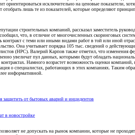
т ориентироваться исключительно на ценовые показатели, хотя,
оит отобрать лишь те из показателей, которые определяют прин
 репутации строительных компаний, рассказал заместитель руко
общил, что, в отличие от многочисленных скоринговых систем,
онтракт с теми или иными видами работ в той или иной отрасл
льство. Она учитывает порядка 105 тыс. сведений о действующи
истов (НРС). Валерий Карпов также отметил, что изменения фед
твенно увеличат пул данных, которыми будут обладать национал
 контрактах. Намного возрастет возможность оценки компаний, 
ация о специалистах, работающих в этих компаниях. Таким обра
более информативной.
бя защитить от бытовых аварий и инцидентов
т в новостройке
позволяет не допускать на рынок компании, которые не проходя