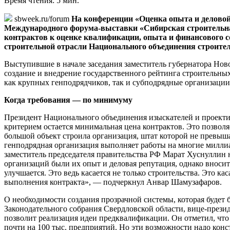
Время чтения: 5 мин.
sbweek.ru/forum
На конференции «Оценка опыта и деловой
Международного форума-выставки «Сибирская строительная
контрактов к оценке квалификации, опыта и финансового 
строительной отрасли Национального объединения строит
Выступившие в начале заседания заместитель губернатора Но
создание и внедрение государственного рейтинга строительны
как крупных генподрядчиков, так и субподрядные организации
Когда требования — по минимуму
Президент Национального объединения изыскателей и проект
критерием остается минимальная цена контрактов. Это позволя
большой объект строила организация, штат которой не превышал
генподрядная организация выполняет работы на многие миллиа
заместитель председателя правительства РФ Марат Хуснуллин н
организаций были их опыт и деловая репутация, однако вносит
улучшается. Это ведь касается не только строительства. Это ка
выполнения контракта», — подчеркнул Анвар Шамузафаров.
О необходимости создания прозрачной системы, которая будет б
Законодательного собрания Свердловской области, вице-през
позволит реализация идеи предквалификации. Он отметил, что 
почти на 100 тыс. предприятий. Но эти возможности надо конс