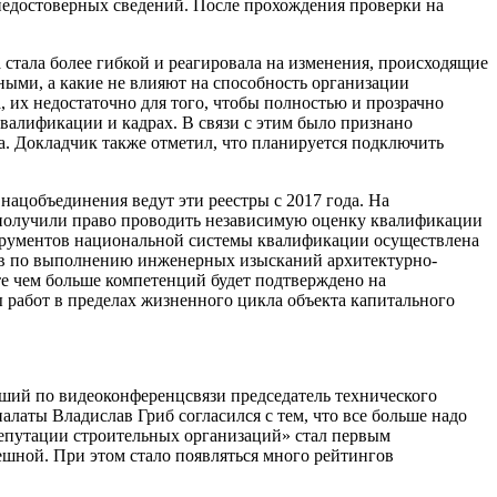
 недостоверных сведений. После прохождения проверки на
а стала более гибкой и реагировала на изменения, происходящие
ными, а какие не влияют на способность организации
, их недостаточно для того, чтобы полностью и прозрачно
валификации и кадрах. В связи с этим было признано
ка. Докладчик также отметил, что планируется подключить
ацобъединения ведут эти реестры с 2017 года. На
 получили право проводить независимую оценку квалификации
струментов национальной системы квалификации осуществлена
ров по выполнению инженерных изысканий архитектурно-
ате чем больше компетенций будет подтверждено на
 работ в пределах жизненного цикла объекта капитального
ший по видеоконференцсвязи председатель технического
латы Владислав Гриб согласился с тем, что все больше надо
 репутации строительных организаций» стал первым
шной. При этом стало появляться много рейтингов