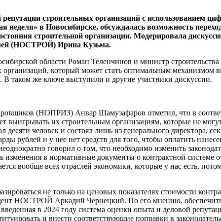
 репутации строительных организаций с использованием ци
 неделя» в Новосибирске, обсуждалась возможность переход
состояния строительной организации. Модерировала дискусс
елей (НОСТРОЙ) Ирина Кузьма.
восибирской области Роман Теленчинов и министр строительст
х организаций, который может стать оптимальным механизмом в
. В таком же ключе выступили и другие участники дискуссии.
ировщиков (НОПРИЗ) Анвар Шамузафаров отметил, что в соотве
ет выигрывать их строительным организациям, которые не могут
 десяти человек и состоял лишь из генерального директора, сек
рды рублей и у нее нет средств для того, чтобы оплатить нане
еоднократно говорил о том, что необходимо изменить законодат
ь изменения в нормативные документы о контрактной системе оч
сается вообще всех отраслей экономики, которые у нас есть, пот
азироваться не только на ценовых показателях стоимости контра
идент НОСТРОЙ Аркадий Чернецкий. По его мнению, обеспечить
введенная в 2024 году система оценки опыта и деловой репутаци
титуировать и внести соответствующие поправки в законодательс