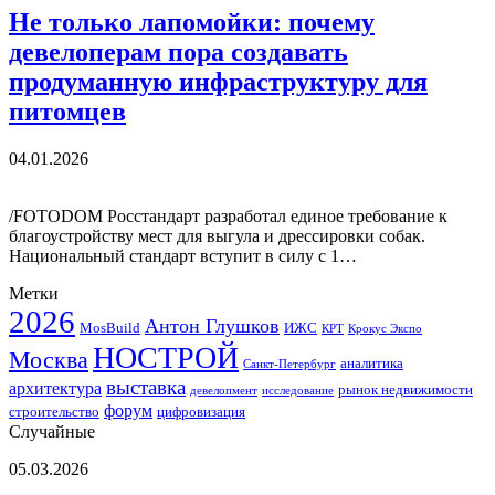
Не только лапомойки: почему
девелоперам пора создавать
продуманную инфраструктуру для
питомцев
04.01.2026
/FOTODOM Росстандарт разработал единое требование к
благоустройству мест для выгула и дрессировки собак.
Национальный стандарт вступит в силу с 1…
Метки
2026
Антон Глушков
ИЖС
MosBuild
Крокус Экспо
КРТ
НОСТРОЙ
Москва
аналитика
Санкт-Петербург
выставка
архитектура
рынок недвижимости
девелопмент
исследование
форум
строительство
цифровизация
Случайные
Когда
05.03.2026
дорожает