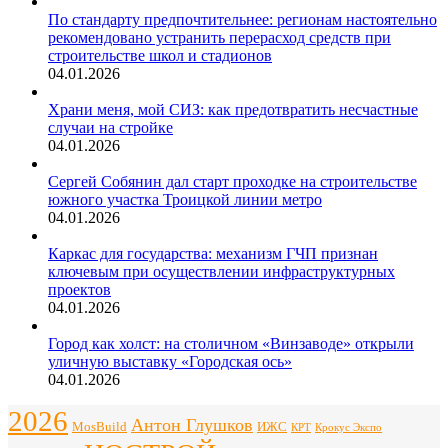
По стандарту предпочтительнее: регионам настоятельно
рекомендовано устранить перерасход средств при
строительстве школ и стадионов
04.01.2026
Храни меня, мой СИЗ: как предотвратить несчастные
случаи на стройке
04.01.2026
Сергей Собянин дал старт проходке на строительстве
южного участка Троицкой линии метро
04.01.2026
Каркас для государства: механизм ГЧП признан
ключевым при осуществлении инфраструктурных
проектов
04.01.2026
Город как холст: на столичном «Винзаводе» открыли
уличную выставку «Городская ось»
04.01.2026
2026
Антон Глушков
ИЖС
MosBuild
Крокус Экспо
КРТ