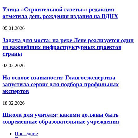
«Строительной
рынок
газеты»:
Улица «Строительной газеты»: редакция
жилья
редакция
ВАО
отметила день рождения издания на ВДНХ
отметила
день
Задача
05.01.2026
рождения
для
издания
моста:
Задача для моста: на реке Лене реализуется один
на
на
из важнейших инфраструктурных проектов
ВДНХ
реке
страны
Лене
реализуется
На
02.02.2026
один
основе
из
взаимности:
На основе взаимности: Главгосэкспертиза
важнейших
Главгосэкспертиза
инфраструктурных
запустила сервис для подбора профильных
запустила
проектов
экспертов
сервис
страны
для
Школа
18.02.2026
подбора
для
профильных
учителя:
Школа для учителя: какими должны быть
экспертов
какими
современные образовательные учреждения
должны
быть
Последние
современные