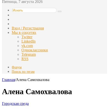
Пятница, 7 августа 2026
Искать
Switch
skin
Sidebar
Случайная
статья
Вход / Регистрация
Мы в соцсетях
Twitter
LinkedIn
vk.com
Одноклассники
Telegram
RSS
Форум
Поиск по тегам
Главная
/
Алена Самохвалова
Алена Самохвалова
Городская среда