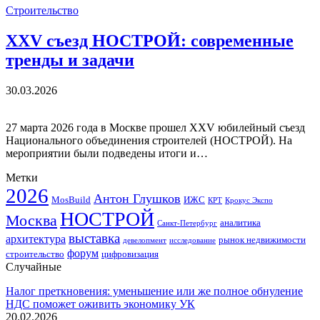
Строительство
XXV съезд НОСТРОЙ: современные
тренды и задачи
30.03.2026
27 марта 2026 года в Москве прошел XXV юбилейный съезд
Национального объединения строителей (НОСТРОЙ). На
мероприятии были подведены итоги и…
Метки
2026
Антон Глушков
ИЖС
MosBuild
Крокус Экспо
КРТ
НОСТРОЙ
Москва
аналитика
Санкт-Петербург
выставка
архитектура
рынок недвижимости
девелопмент
исследование
форум
строительство
цифровизация
Случайные
Налог преткновения: уменьшение или же полное обнуление
НДС поможет оживить экономику УК
20.02.2026