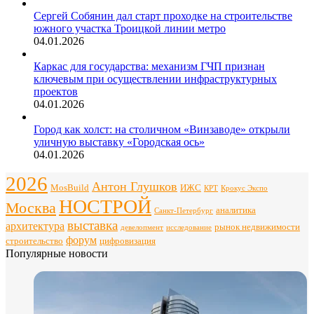
Сергей Собянин дал старт проходке на строительстве
южного участка Троицкой линии метро
04.01.2026
Каркас для государства: механизм ГЧП признан
ключевым при осуществлении инфраструктурных
проектов
04.01.2026
Город как холст: на столичном «Винзаводе» открыли
уличную выставку «Городская ось»
04.01.2026
2026
Антон Глушков
ИЖС
MosBuild
Крокус Экспо
КРТ
НОСТРОЙ
Москва
аналитика
Санкт-Петербург
выставка
архитектура
рынок недвижимости
девелопмент
исследование
форум
строительство
цифровизация
Популярные новости