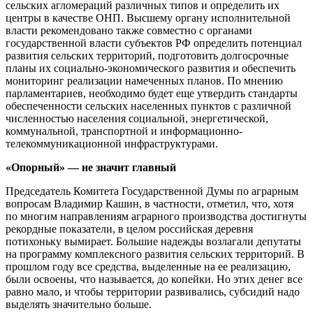
сельских агломераций различных типов и определить их
центры в качестве ОНП. Высшему органу исполнительной
власти рекомендовано также совместно с органами
государственной власти субъектов РФ определить потенциал
развития сельских территорий, подготовить долгосрочные
планы их социально-экономического развития и обеспечить
мониторинг реализации намеченных планов. По мнению
парламентариев, необходимо будет еще утвердить стандарты
обеспеченности сельских населенных пунктов с различной
численностью населения социальной, энергетической,
коммунальной, транспортной и информационно-
телекоммуникационной инфраструктурами.
«Опорный» — не значит главный
Председатель Комитета Государственной Думы по аграрным
вопросам Владимир Кашин, в частности, отметил, что, хотя
по многим направлениям аграрного производства достигнуты
рекордные показатели, в целом российская деревня
потихоньку вымирает. Большие надежды возлагали депутаты
на программу комплексного развития сельских территорий. В
прошлом году все средства, выделенные на ее реализацию,
были освоены, что называется, до копейки. Но этих денег все
равно мало, и чтобы территории развивались, субсидий надо
выделять значительно больше.