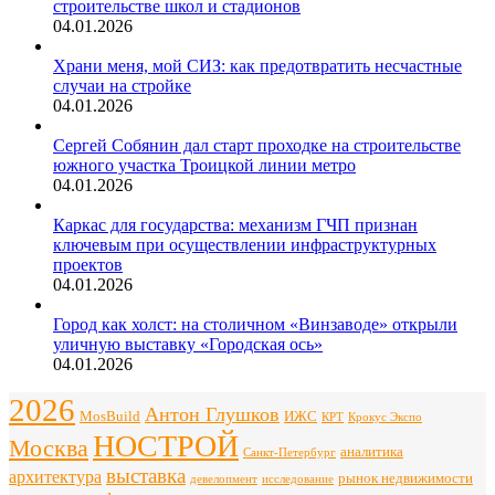
строительстве школ и стадионов
04.01.2026
Храни меня, мой СИЗ: как предотвратить несчастные
случаи на стройке
04.01.2026
Сергей Собянин дал старт проходке на строительстве
южного участка Троицкой линии метро
04.01.2026
Каркас для государства: механизм ГЧП признан
ключевым при осуществлении инфраструктурных
проектов
04.01.2026
Город как холст: на столичном «Винзаводе» открыли
уличную выставку «Городская ось»
04.01.2026
2026
Антон Глушков
ИЖС
MosBuild
Крокус Экспо
КРТ
НОСТРОЙ
Москва
аналитика
Санкт-Петербург
выставка
архитектура
рынок недвижимости
девелопмент
исследование