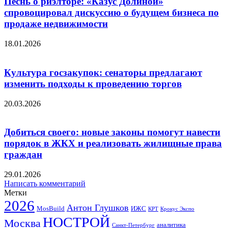
Песнь о риэлторе: «Казус Долиной»
спровоцировал дискуссию о будущем бизнеса по
продаже недвижимости
18.01.2026
Культура госзакупок: сенаторы предлагают
изменить подходы к проведению торгов
20.03.2026
Добиться своего: новые законы помогут навести
порядок в ЖКХ и реализовать жилищные права
граждан
29.01.2026
Написать комментарий
Метки
2026
Антон Глушков
ИЖС
MosBuild
Крокус Экспо
КРТ
НОСТРОЙ
Москва
аналитика
Санкт-Петербург