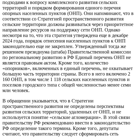
подходами к вопросу комплексного развития сельских
территорий и порядком формирования единого перечня
опорных населенных пунктов (ОНП). Они напоминают, что в
соответствии со Стратегией пространственного развития
сельские территории должны развиваться через приоритетное
направление ресурсов на поддержку сети ОНП. Однако
несмотря на то, что эта стратегия утверждена еще в декабре
2024 года, порядок отнесения населенных пунктов к ОНП
законодательно еще не закреплен. Утвержденный тогда же
решением президиума (штаба) Правительственной комиссии
по региональному развитию в РФ Единый перечень ОНП не
является правовым актом. Кроме того, количество
«опорников», включенных в единый перечень, не охватывает
большую часть территории страны. Всего в него включено 2
160 ОНП, в том числе 1 118 сельских населенных пунктов и
поселков городского типа с общей численностью менее семи
млн человек.
В обращении указывается, что в Стратегии
пространственного развития не определены перспективы
развития сельских территорий, удаленных от ОНП, и не
используется понятие «сельские агломерации». В этой связи
правительству РФ рекомендовано ввести в законодательство
РФ определение такого термина. Кроме того, депутаты
считают, что правительству следует сформировать сеть