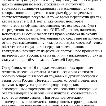
дискриминации по месту проживания, потому что
государство планирует развивать те населенные пункты,
которые вошли в перечень и которым будут выделяться
соответствующие ресурсы. В то же время перспектив для тех,
кто не живет в ОНП, нет, и уже сейчас некоторые
министерства официально заявили, что все ресурсы будут
сосредоточивать на развитии ОНП. «При этом, напомню,
Конституция России закрепляет право человека на охрану
здоровья, образование, благоприятную среду вне зависимости
от статуса населенного пункта. То есть здесь ключевой тезис:
обязательства государства перед жителями, нашими
гражданами возникают из факта их постоянного проживания
на территории России, а не из наличия у населенного пункта
статуса «опорный», — заявил Алексей Гордеев.
Он добавил, что в 16 городах-миллионниках проживает
четверть населения страны, и фактически они являются,
образно говоря, пылесосами трудовых и других ресурсов с
территории России. Поэтому подход, который предлагают
депутаты, предусматривает наряду с городскими
агломерациями формирование сети сельских агломераций,
охватывающих все населенные пункты и, соответственно,
всю территорию страны. При этом под сельскими
агломерациями понимается совокупность территориально
сопряженных населенных пунктов, в том числе и малых,