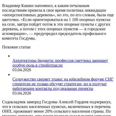
Владимир Кашин напомнил, к каким печальным
последствиям привела в свое время политика ликвидации
«неперспективных деревень», но это, по его словам, были еще
цветочки. «Если ориентироваться на 1 100 опорных пунктах
на селе, завтра пойдет поток в эти опорные пункты с других
деревень, а потом с этих опорных пунктов — в городские
агломерации», — предупредил председатель профильного
комитета Госдумы.
Похожие статьи
Архитекторы бюджета: профессия сметчика занимает
особую роль в стройотрасли
03.04.2026
Содружество сверяет этажи: на юбилейном форуме СНГ
строители не только обсудят стратегии, но и получат
работающие контакты под реальные проекты
03.04.2026
Содокладчик зампред Госдумы Алексей Гордеев подчеркнул,
что в сельских населенных пунктах, включенных в перечень
ОНП, проживает менее 20% сельского населения страны. По
мнению депутата, при таком подходе складывается ситуация