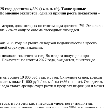
года достигла 4,8% (+4 п. п. г/г). Такие данные
 мнению экспертов, одна из причин роста показателя –
етров, доля которых по итогам года достигла 7%. Это стало
вила 27% от общего объема свободных площадей.
артале 2025 года на рынке складской недвижимости выросло
анной структуры вакансии.
т пикового значения за год. Во втором полугодии при
Показатель по итогам 2027 года, ожидается, снизится до
на уровне 10 800 руб. / кв. м / год. Снижение ставок аренды
ь ниже 11 000 руб. / кв. м / год (+36 п. п. г/г). Ожидается,
27 года ставка аренды будет расти в пределах инфляции и может
года, в то время как в периоды «перегрева» амплитуда
ния ставок аренды в среднем составлял 36%, в то время как в