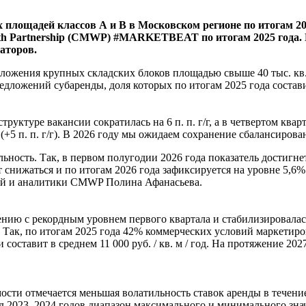
площадей классов А и В в Московском регионе по итогам 2025 
h Partnership (CMWP) #MARKETBEAT по итогам 2025 года. По
аторов.
ложения крупных складских блоков площадью свыше 40 тыс. кв. м
едложений субаренды, доля которых по итогам 2025 года соста
труктуре вакансии сократилась на 6 п. п. г/г, а в четвертом кв
(+5 п. п. г/г). В 2026 году мы ожидаем сохранение сбалансиров
ьность. Так, в первом полугодии 2026 года показатель достигне
нижаться и по итогам 2026 года зафиксируется на уровне 5,6%. 
ний и аналитики CMWP Полина Афанасьева.
нию с рекордным уровнем первого квартала и стабилизировалась 
к, по итогам 2025 года 42% коммерческих условий маркетировалис
и составит в среднем 11 000 руб. / кв. м / год. На протяжение 20
сти отмечается меньшая волатильность ставок аренды в течение 
д 2023–2024 годов диапазон максимального и минимального значе