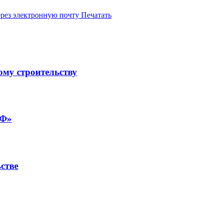
ерез электронную почту
Печатать
ому строительству
РФ»
стве