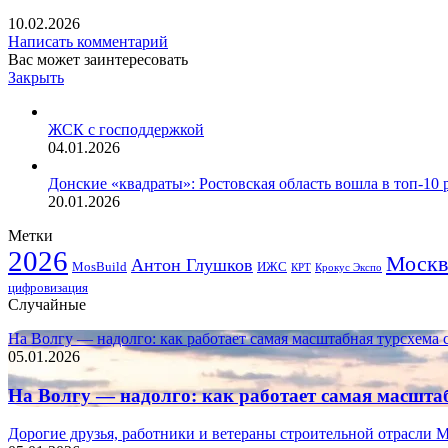
10.02.2026
Написать комментарий
Вас может заинтересовать
Закрыть
ЖСК с господдержкой
04.01.2026
Донские «квадраты»: Ростовская область вошла в топ-10
20.01.2026
Метки
2026
Москв
Антон Глушков
ИЖС
MosBuild
Крокус Экспо
КРТ
цифровизация
Случайные
На Волгу — надолго: как работает самая масштабная турсхема 
05.01.2026
На Волгу — надолго: как работает самая масшта
Дорогие друзья, работники и ветераны строительной отрасли 