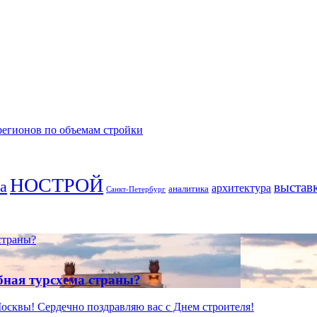
 регионов по объемам стройки
НОСТРОЙ
а
выстав
архитектура
аналитика
Санкт-Петербург
страны?
бная турсхема страны?
Москвы! Сердечно поздравляю вас с Днем строителя!