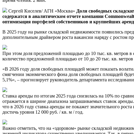
Время чтения: 2 мин.
Сергей Киселев/ АГН «Москва»
Доля свободных складских 
содержатся в аналитическом отчете компании Commonwealt
оптимизация портфелей собственников и крупнейших аренд
В 2025 году на рынке складской недвижимости появились пред
дополнительным драйвером роста вакансии наряду с ростом пр
При этом доля предложений площадью до 10 тыс. кв. метров в с
количество предложений площадью от 10 до 20 тыс. кв. метров 
«В 2026 году доля свободных площадей может показать волатил
смягчении эконмического фона доля свободных площадей будет с
5,1%», – прогнозирует руководитель департамента исследова
Ставка аренды по итогам 2025 года снизилась на 10% по сравне
отражается в ширине диапазона запрашиваемых ставок аренды. Та
что в 2026 году ставка аренды не покажет значительного роста 
достичь уровня 12 000 руб. / кв. м / год.
Важно отметить, что на «здоровом» рынке складской недвижимо
значений индикатора существенно увеличивается. Так, в перио