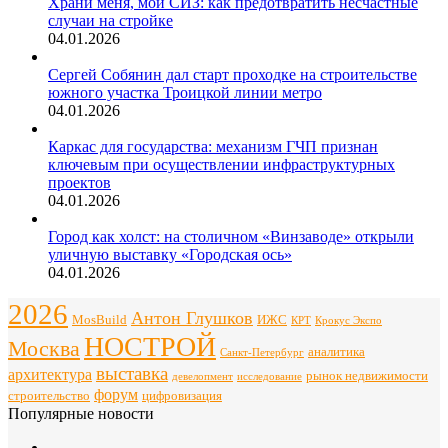
Храни меня, мой СИЗ: как предотвратить несчастные
случаи на стройке
04.01.2026
Сергей Собянин дал старт проходке на строительстве
южного участка Троицкой линии метро
04.01.2026
Каркас для государства: механизм ГЧП признан
ключевым при осуществлении инфраструктурных
проектов
04.01.2026
Город как холст: на столичном «Винзаводе» открыли
уличную выставку «Городская ось»
04.01.2026
2026
Антон Глушков
ИЖС
MosBuild
Крокус Экспо
КРТ
НОСТРОЙ
Москва
аналитика
Санкт-Петербург
выставка
архитектура
рынок недвижимости
девелопмент
исследование
форум
строительство
цифровизация
Популярные новости