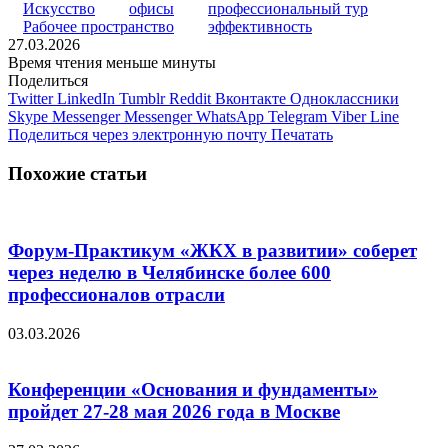
Искусство
офисы
профессиональный тур
Рабочее пространство
эффективность
27.03.2026
Время чтения меньше минуты
Поделиться
Twitter
LinkedIn
Tumblr
Reddit
Вконтакте
Одноклассники
Skype
Messenger
Messenger
WhatsApp
Telegram
Viber
Line
Поделиться через электронную почту
Печатать
Похожие статьи
Форум-Практикум «ЖКХ в развитии» соберет
через неделю в Челябинске более 600
профессионалов отрасли
03.03.2026
Конференции «Основания и фундаменты»
пройдет 27-28 мая 2026 года в Москве