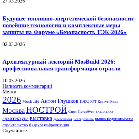
27.03.2026
Будущее топливно-энергетической безопасности:
новейшие технологии и комплексные меры
защиты на Форуме «Безопасность ТЭК-2026»
02.03.2026
Архитектурный лекторий MosBuild 2026:
профессиональная трансформация отрасли
10.03.2026
Написать комментарий
Метки
2026
Антон Глушков
ИЖС
MosBuild
Крокус Экспо
КРТ
НОСТРОЙ
Москва
аналитика
Санкт-Петербург
выставка
архитектура
рынок недвижимости
девелопмент
исследование
форум
строительство
цифровизация
Случайные