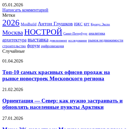
05.01.2026
Написать комментарий
Метки
2026
Антон Глушков
ИЖС
MosBuild
Крокус Экспо
КРТ
НОСТРОЙ
Москва
аналитика
Санкт-Петербург
выставка
архитектура
рынок недвижимости
девелопмент
исследование
форум
строительство
цифровизация
Случайные
Топ-10
01.04.2026
самых
красивых
Топ-10 самых красивых офисов продаж на
офисов
рынке новостроек Московского региона
продаж
на
Ориентация
21.02.2026
рынке
—
новостроек
Север:
Ориентация — Север: как нужно застраивать и
Московского
как
обновлять населенные пункты Арктики
региона
нужно
застраивать
Менее
27.01.2026
и
3%
обновлять
новостроек