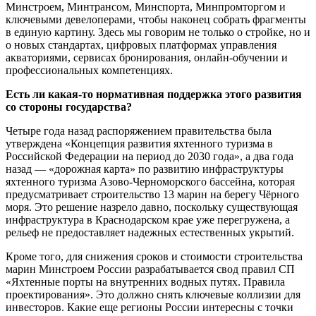
Минстроем, Минтрансом, Минспорта, Минпромторгом и
ключевыми девелоперами, чтобы наконец собрать фрагменты
в единую картину. Здесь мы говорим не только о стройке, но и
о новых стандартах, цифровых платформах управления
акваториями, сервисах бронирования, онлайн-обучении и
профессиональных компетенциях.
Есть ли какая-то нормативная поддержка этого развития
со стороны государства?
Четыре года назад распоряжением правительства была
утверждена «Концепция развития яхтенного туризма в
Российской Федерации на период до 2030 года», а два года
назад — «дорожная карта» по развитию инфраструктуры
яхтенного туризма Азово-Черноморского бассейна, которая
предусматривает строительство 13 марин на берегу Чёрного
моря. Это решение назрело давно, поскольку существующая
инфраструктура в Краснодарском крае уже перегружена, а
рельеф не предоставляет надежных естественных укрытий.
Кроме того, для снижения сроков и стоимости строительства
марин Минстроем России разрабатывается свод правил СП
«Яхтенные порты на внутренних водных путях. Правила
проектирования». Это должно снять ключевые коллизии для
инвесторов. Какие еще регионы России интересны с точки