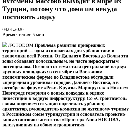
яхтсмены массово выходят в море из
Турции, потому что дома им некуда
поставить лодку
04.01.2026
Время чтения: 5 мин.
/FOTODOM
Проблема развития прибрежных
территорий — одна из ключевых для урбанистики и
экономики всей России. От Дальнего Востока до Волги эти
зоны обладают колоссальным, но часто нераскрытым
потенциалом. Осенью эта тема стала центральной на двух
крупных площадках: в сентябре на Восточном
экономическом форуме во Владивостоке обсуждали
«природный урбанизм» городов Дальнего Востока, а в
октябре на форуме «Реки. Круизы. Маршруты» в Нижнем
Новгороде говорили о новых подходах к оценке
инвестиций в водную инфраструктуру. Со «Стройгазетой»
своим видением ситуации поделилась урбанист,
архитектор, руководитель комиссии по яхтенному туризму
в Российском союзе туриндустрии и основатель проектно-
консалтингового агентства «Простор» Анна НОСОВА,
выступившая на обоих мероприятиях.