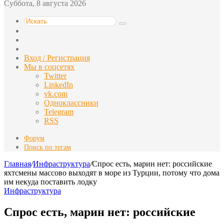
Суббота, 8 августа 2026
Искать
Switch
skin
Sidebar
Случайная
статья
Вход / Регистрация
Мы в соцсетях
Twitter
LinkedIn
vk.com
Одноклассники
Telegram
RSS
Форум
Поиск по тегам
Главная
/
Инфраструктура
/
Спрос есть, марин нет: российские
яхтсмены массово выходят в море из Турции, потому что дома
им некуда поставить лодку
Инфраструктура
Спрос есть, марин нет: российские