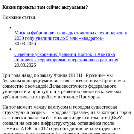
Какие проекты там сейчас актуальны?
Похожие статьи
Москва фабричная: площадь столичных технопарков к
2030 году увеличится до 5 млн «квадратов»
30.03.2026
Северное ускорение: Дальний Восток и Арктика
становятся территориями опережающего развития
20.03.2026
Три года назад по заказу Фонда ИНТЦ «Русский» мы
большим консорциумом во главе с агентством «Простор» и
совместно с командой Дальневосточного федерального
университета приступили к решению одной из ключевых
урбанистических проблем в столице Приморья.
На тот момент между кампусом и городом существовал
структурный разрыв — «родовая травма», из-за которой город
фактически оказался без молодежи: дело в том, что ДВФУ
создали на основе инфраструктуры, оставшейся после
саммита АТЭС в 2012 году, объединив четыре отдельных
института, и в результате фактически все студенчество