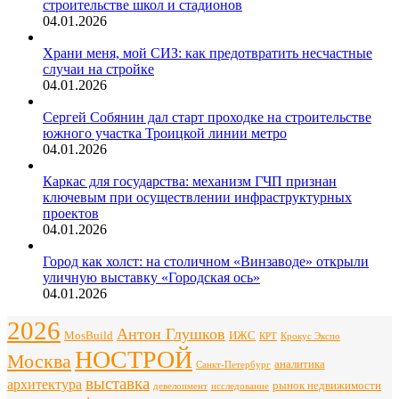
строительстве школ и стадионов
04.01.2026
Храни меня, мой СИЗ: как предотвратить несчастные
случаи на стройке
04.01.2026
Сергей Собянин дал старт проходке на строительстве
южного участка Троицкой линии метро
04.01.2026
Каркас для государства: механизм ГЧП признан
ключевым при осуществлении инфраструктурных
проектов
04.01.2026
Город как холст: на столичном «Винзаводе» открыли
уличную выставку «Городская ось»
04.01.2026
2026
Антон Глушков
ИЖС
MosBuild
Крокус Экспо
КРТ
НОСТРОЙ
Москва
аналитика
Санкт-Петербург
выставка
архитектура
рынок недвижимости
девелопмент
исследование