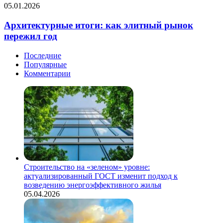
зоне
Архитектурные
05.01.2026
мерзлоты
итоги:
нужны
как
Архитектурные итоги: как элитный рынок
новые
элитный
пережил год
подходы
рынок
пережил
Последние
год
Популярные
Комментарии
Строительство на «зеленом» уровне:
актуализированный ГОСТ изменит подход к
возведению энергоэффективного жилья
05.04.2026