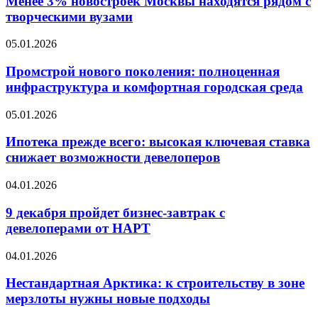
Менее 3% новостроек Москвы находятся рядом с
населенные
Москвы
творческими вузами
пункты
находятся
Арктики
рядом
Промстрой
05.01.2026
с
нового
творческими
поколения:
Промстрой нового поколения: полноценная
вузами
полноценная
инфраструктура и комфортная городская среда
инфраструктура
и
Ипотека
05.01.2026
комфортная
прежде
городская
всего:
Ипотека прежде всего: высокая ключевая ставка
среда
высокая
снижает возможности девелоперов
ключевая
ставка
9
04.01.2026
снижает
декабря
возможности
пройдет
9 декабря пройдет бизнес-завтрак с
девелоперов
бизнес-
девелоперами от НАРТ
завтрак
с
Нестандартная
04.01.2026
девелоперами
Арктика:
от
к
Нестандартная Арктика: к строительству в зоне
НАРТ
строительству
мерзлоты нужны новые подходы
в