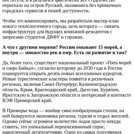
переехало на остров Русский, оказавшись без привычных
городских сервисов в пешей доступности.
Чтобы это компенсировать, мы разработали мастер-план
нового технологичного города, цель которого — связать
инфраструктуру для будущих компаний-резидентов с
запросами студентов ДВФУ и горожан.
А что с другими морями? Россию омывают 15 морей, а
внутри — множество рек и озер. Есть ли развитие и там?
Да, более того, существует национальный проект «Пять морей
и озеро Байкал», согласно которому до 2030 года в России
планируется открыть десять новых всесезонных курортов.
Новые туристические кластеры появятся в различных
регионах, включая Санкт-Петербург, Калининградскую
область, Крым, Краснодарский край, Дагестан, Бурятию,
Иркутскую и Запорожскую области и интересный в контексте
ВЭФ Приморский край.
В Приморье вода — вообще смыслообразующая стихия, на
ней базируются экономика региона, туризм и отдых жителей.
Однако сейчас огромное количество лодок просто некуда
ставить, это уникальный нереализованный спрос,
накопленный десятилетиями. Один из самых популярных