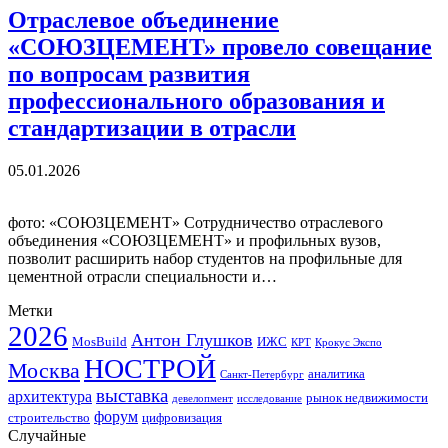
Отраслевое объединение
«СОЮЗЦЕМЕНТ» провело совещание
по вопросам развития
профессионального образования и
стандартизации в отрасли
05.01.2026
фото: «СОЮЗЦЕМЕНТ» Сотрудничество отраслевого
объединения «СОЮЗЦЕМЕНТ» и профильных вузов,
позволит расширить набор студентов на профильные для
цементной отрасли специальности и…
Метки
2026
Антон Глушков
ИЖС
MosBuild
Крокус Экспо
КРТ
НОСТРОЙ
Москва
аналитика
Санкт-Петербург
выставка
архитектура
рынок недвижимости
девелопмент
исследование
форум
строительство
цифровизация
Случайные